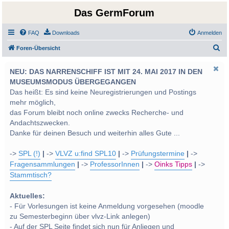
Das GermForum
FAQ
Downloads
Anmelden
S
Foren-Übersicht
u
NEU: DAS NARRENSCHIFF IST MIT 24. MAI 2017 IN DEN
c
MUSEUMSMODUS ÜBERGEGANGEN
h
Das heißt: Es sind keine Neuregistrierungen und Postings
e
mehr möglich,
das Forum bleibt noch online zwecks Recherche- und
Andachtszwecken.
Danke für deinen Besuch und weiterhin alles Gute ...
->
SPL (!)
|
->
VLVZ u:find SPL10
|
->
Prüfungstermine
|
->
Fragensammlungen
|
->
ProfessorInnen
|
->
Oinks Tipps
|
->
Stammtisch?
Aktuelles:
- Für Vorlesungen ist keine Anmeldung vorgesehen (moodle
zu Semesterbeginn über vlvz-Link anlegen)
- Auf der SPL Seite findet sich nun für Anliegen und