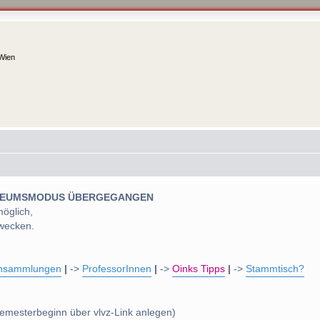
 Wien
 MUSEUMSMODUS ÜBERGEGANGEN
möglich,
wecken.
nsammlungen
|
->
ProfessorInnen
|
->
Oinks Tipps
|
->
Stammtisch?
emesterbeginn über vlvz-Link anlegen)