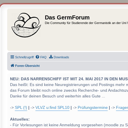
Das GermForum
Die Community für Studierende der Germanistik an der Uni
Schnellzugriff
FAQ
Downloads
Foren-Übersicht
NEU: DAS NARRENSCHIFF IST MIT 24. MAI 2017 IN DEN
Das heißt: Es sind keine Neuregistrierungen und Postings mehr 
das Forum bleibt noch online zwecks Recherche- und Andachtsz
Danke für deinen Besuch und weiterhin alles Gute ...
->
SPL (!)
|
->
VLVZ u:find SPL10
|
->
Prüfungstermine
|
->
Frage
Aktuelles:
- Für Vorlesungen ist keine Anmeldung vorgesehen (moodle zu S