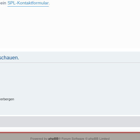
 ein
SPL-Kontaktformular
.
uschauen.
verbergen
Powered by
phpBB
® Forum Software © phpBB Limited