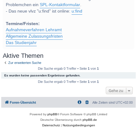
Problemchen ein
SPL-Kontaktformular
.
- Das neue vlvz "u:find" ist online:
u:find
Termine/Fristen:
Aufnahmeverfahren Lehramt
Allgemeine Zulassungsfristen
Das Studienjahr
Aktive Themen
Zur erweiterten Suche
Die Suche ergab 0 Treffer • Seite
1
von
1
Es wurden keine passenden Ergebnisse gefunden.
Die Suche ergab 0 Treffer • Seite
1
von
1
Gehe zu
Foren-Übersicht
Alle Zeiten sind
UTC+02:00
Powered by
phpBB
® Forum Software © phpBB Limited
Deutsche Übersetzung durch
phpBB.de
Datenschutz
|
Nutzungsbedingungen