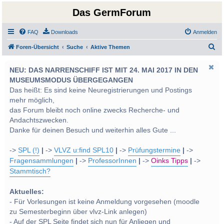
Das GermForum
FAQ
Downloads
Anmelden
S
Foren-Übersicht
Suche
Aktive Themen
u
NEU: DAS NARRENSCHIFF IST MIT 24. MAI 2017 IN DEN
c
MUSEUMSMODUS ÜBERGEGANGEN
h
Das heißt: Es sind keine Neuregistrierungen und Postings
e
mehr möglich,
das Forum bleibt noch online zwecks Recherche- und
Andachtszwecken.
Danke für deinen Besuch und weiterhin alles Gute ...
->
SPL (!)
|
->
VLVZ u:find SPL10
|
->
Prüfungstermine
|
->
Fragensammlungen
|
->
ProfessorInnen
|
->
Oinks Tipps
|
->
Stammtisch?
Aktuelles:
- Für Vorlesungen ist keine Anmeldung vorgesehen (moodle
zu Semesterbeginn über vlvz-Link anlegen)
- Auf der SPL Seite findet sich nun für Anliegen und