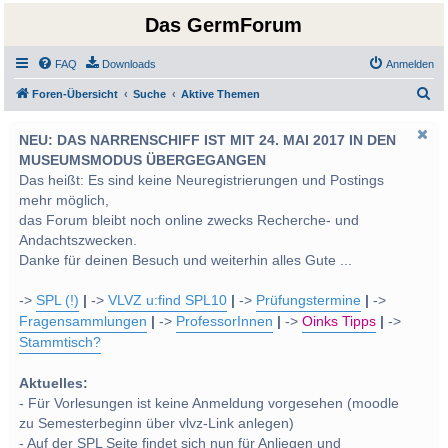
Das GermForum
FAQ
Downloads
Anmelden
S
Foren-Übersicht
Suche
Aktive Themen
u
NEU: DAS NARRENSCHIFF IST MIT 24. MAI 2017 IN DEN
c
MUSEUMSMODUS ÜBERGEGANGEN
h
Das heißt: Es sind keine Neuregistrierungen und Postings
e
mehr möglich,
das Forum bleibt noch online zwecks Recherche- und
Andachtszwecken.
Danke für deinen Besuch und weiterhin alles Gute ...
->
SPL (!)
|
->
VLVZ u:find SPL10
|
->
Prüfungstermine
|
->
Fragensammlungen
|
->
ProfessorInnen
|
->
Oinks Tipps
|
->
Stammtisch?
Aktuelles:
- Für Vorlesungen ist keine Anmeldung vorgesehen (moodle
zu Semesterbeginn über vlvz-Link anlegen)
- Auf der SPL Seite findet sich nun für Anliegen und