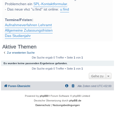
Problemchen ein
SPL-Kontaktformular
.
- Das neue vlvz "u:find" ist online:
u:find
Termine/Fristen:
Aufnahmeverfahren Lehramt
Allgemeine Zulassungsfristen
Das Studienjahr
Aktive Themen
Zur erweiterten Suche
Die Suche ergab 0 Treffer • Seite
1
von
1
Es wurden keine passenden Ergebnisse gefunden.
Die Suche ergab 0 Treffer • Seite
1
von
1
Gehe zu
Foren-Übersicht
Alle Zeiten sind
UTC+02:00
Powered by
phpBB
® Forum Software © phpBB Limited
Deutsche Übersetzung durch
phpBB.de
Datenschutz
|
Nutzungsbedingungen