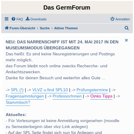
Das GermForum
FAQ
Downloads
Anmelden
S
Foren-Übersicht
Suche
Aktive Themen
u
NEU: DAS NARRENSCHIFF IST MIT 24. MAI 2017 IN DEN
c
MUSEUMSMODUS ÜBERGEGANGEN
h
Das heißt: Es sind keine Neuregistrierungen und Postings
e
mehr möglich,
das Forum bleibt noch online zwecks Recherche- und
Andachtszwecken.
Danke für deinen Besuch und weiterhin alles Gute ...
->
SPL (!)
|
->
VLVZ u:find SPL10
|
->
Prüfungstermine
|
->
Fragensammlungen
|
->
ProfessorInnen
|
->
Oinks Tipps
|
->
Stammtisch?
Aktuelles:
- Für Vorlesungen ist keine Anmeldung vorgesehen (moodle
zu Semesterbeginn über vlvz-Link anlegen)
- Auf der SPL Seite findet sich nun für Anliegen und