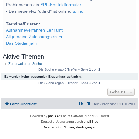
Problemchen ein
SPL-Kontaktformular
.
- Das neue vlvz "u:find" ist online:
u:find
Termine/Fristen:
Aufnahmeverfahren Lehramt
Allgemeine Zulassungsfristen
Das Studienjahr
Aktive Themen
Zur erweiterten Suche
Die Suche ergab 0 Treffer • Seite
1
von
1
Es wurden keine passenden Ergebnisse gefunden.
Die Suche ergab 0 Treffer • Seite
1
von
1
Gehe zu
Foren-Übersicht
Alle Zeiten sind
UTC+02:00
Powered by
phpBB
® Forum Software © phpBB Limited
Deutsche Übersetzung durch
phpBB.de
Datenschutz
|
Nutzungsbedingungen