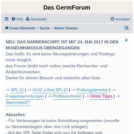
Das GermForum
FAQ
Downloads
Anmelden
S
Foren-Übersicht
Suche
Aktive Themen
u
NEU: DAS NARRENSCHIFF IST MIT 24. MAI 2017 IN DEN
c
MUSEUMSMODUS ÜBERGEGANGEN
h
Das heißt: Es sind keine Neuregistrierungen und Postings
e
mehr möglich,
das Forum bleibt noch online zwecks Recherche- und
Andachtszwecken.
Danke für deinen Besuch und weiterhin alles Gute ...
->
SPL (!)
|
->
VLVZ u:find SPL10
|
->
Prüfungstermine
|
->
Fragensammlungen
|
->
ProfessorInnen
|
->
Oinks Tipps
|
->
Stammtisch?
Aktuelles:
- Für Vorlesungen ist keine Anmeldung vorgesehen (moodle
zu Semesterbeginn über vlvz-Link anlegen)
- Auf der SPL Seite findet sich nun für Anliegen und