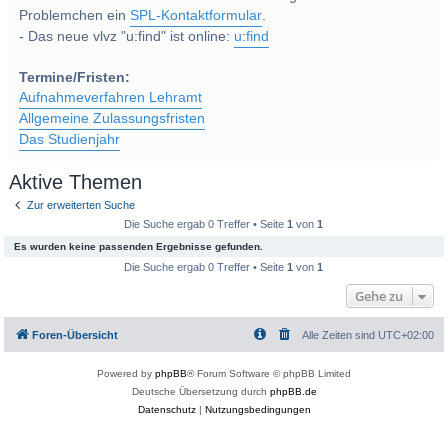
Problemchen ein
SPL-Kontaktformular
.
- Das neue vlvz "u:find" ist online:
u:find
Termine/Fristen:
Aufnahmeverfahren Lehramt
Allgemeine Zulassungsfristen
Das Studienjahr
Aktive Themen
Zur erweiterten Suche
Die Suche ergab 0 Treffer • Seite
1
von
1
Es wurden keine passenden Ergebnisse gefunden.
Die Suche ergab 0 Treffer • Seite
1
von
1
Gehe zu
Foren-Übersicht
Alle Zeiten sind
UTC+02:00
Powered by
phpBB
® Forum Software © phpBB Limited
Deutsche Übersetzung durch
phpBB.de
Datenschutz
|
Nutzungsbedingungen