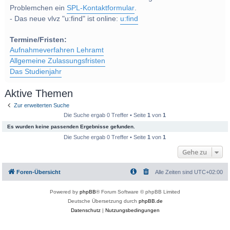
Problemchen ein
SPL-Kontaktformular
.
- Das neue vlvz "u:find" ist online:
u:find
Termine/Fristen:
Aufnahmeverfahren Lehramt
Allgemeine Zulassungsfristen
Das Studienjahr
Aktive Themen
Zur erweiterten Suche
Die Suche ergab 0 Treffer • Seite
1
von
1
Es wurden keine passenden Ergebnisse gefunden.
Die Suche ergab 0 Treffer • Seite
1
von
1
Gehe zu
Foren-Übersicht
Alle Zeiten sind
UTC+02:00
Powered by
phpBB
® Forum Software © phpBB Limited
Deutsche Übersetzung durch
phpBB.de
Datenschutz
|
Nutzungsbedingungen