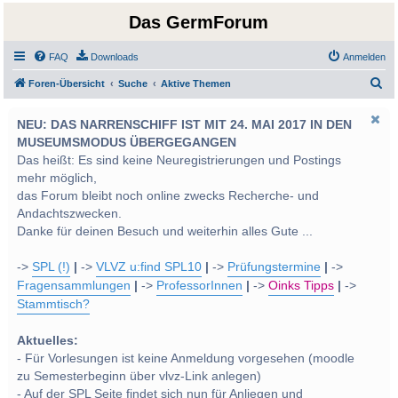
Das GermForum
FAQ
Downloads
Anmelden
S
Foren-Übersicht
Suche
Aktive Themen
u
NEU: DAS NARRENSCHIFF IST MIT 24. MAI 2017 IN DEN
c
MUSEUMSMODUS ÜBERGEGANGEN
h
Das heißt: Es sind keine Neuregistrierungen und Postings
e
mehr möglich,
das Forum bleibt noch online zwecks Recherche- und
Andachtszwecken.
Danke für deinen Besuch und weiterhin alles Gute ...
->
SPL (!)
|
->
VLVZ u:find SPL10
|
->
Prüfungstermine
|
->
Fragensammlungen
|
->
ProfessorInnen
|
->
Oinks Tipps
|
->
Stammtisch?
Aktuelles:
- Für Vorlesungen ist keine Anmeldung vorgesehen (moodle
zu Semesterbeginn über vlvz-Link anlegen)
- Auf der SPL Seite findet sich nun für Anliegen und