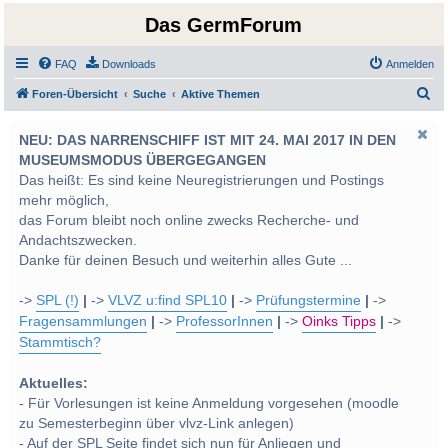
Das GermForum
FAQ
Downloads
Anmelden
S
Foren-Übersicht
Suche
Aktive Themen
u
NEU: DAS NARRENSCHIFF IST MIT 24. MAI 2017 IN DEN
c
MUSEUMSMODUS ÜBERGEGANGEN
h
Das heißt: Es sind keine Neuregistrierungen und Postings
e
mehr möglich,
das Forum bleibt noch online zwecks Recherche- und
Andachtszwecken.
Danke für deinen Besuch und weiterhin alles Gute ...
->
SPL (!)
|
->
VLVZ u:find SPL10
|
->
Prüfungstermine
|
->
Fragensammlungen
|
->
ProfessorInnen
|
->
Oinks Tipps
|
->
Stammtisch?
Aktuelles:
- Für Vorlesungen ist keine Anmeldung vorgesehen (moodle
zu Semesterbeginn über vlvz-Link anlegen)
- Auf der SPL Seite findet sich nun für Anliegen und