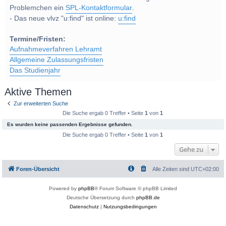
Problemchen ein
SPL-Kontaktformular
.
- Das neue vlvz "u:find" ist online:
u:find
Termine/Fristen:
Aufnahmeverfahren Lehramt
Allgemeine Zulassungsfristen
Das Studienjahr
Aktive Themen
Zur erweiterten Suche
Die Suche ergab 0 Treffer • Seite
1
von
1
Es wurden keine passenden Ergebnisse gefunden.
Die Suche ergab 0 Treffer • Seite
1
von
1
Gehe zu
Foren-Übersicht
Alle Zeiten sind
UTC+02:00
Powered by
phpBB
® Forum Software © phpBB Limited
Deutsche Übersetzung durch
phpBB.de
Datenschutz
|
Nutzungsbedingungen