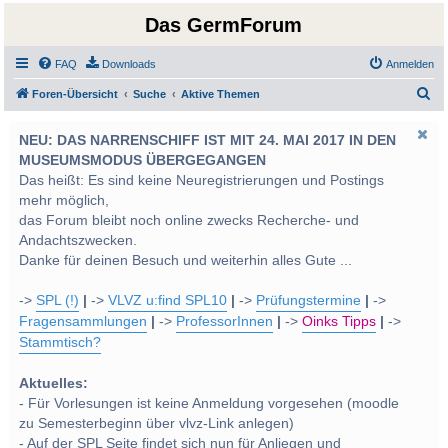
Das GermForum
FAQ
Downloads
Anmelden
S
Foren-Übersicht
Suche
Aktive Themen
u
NEU: DAS NARRENSCHIFF IST MIT 24. MAI 2017 IN DEN
c
MUSEUMSMODUS ÜBERGEGANGEN
h
Das heißt: Es sind keine Neuregistrierungen und Postings
e
mehr möglich,
das Forum bleibt noch online zwecks Recherche- und
Andachtszwecken.
Danke für deinen Besuch und weiterhin alles Gute ...
->
SPL (!)
|
->
VLVZ u:find SPL10
|
->
Prüfungstermine
|
->
Fragensammlungen
|
->
ProfessorInnen
|
->
Oinks Tipps
|
->
Stammtisch?
Aktuelles:
- Für Vorlesungen ist keine Anmeldung vorgesehen (moodle
zu Semesterbeginn über vlvz-Link anlegen)
- Auf der SPL Seite findet sich nun für Anliegen und