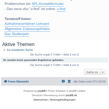
Problemchen ein
SPL-Kontaktformular
.
- Das neue vlvz "u:find" ist online:
u:find
Termine/Fristen:
Aufnahmeverfahren Lehramt
Allgemeine Zulassungsfristen
Das Studienjahr
Aktive Themen
Zur erweiterten Suche
Die Suche ergab 0 Treffer • Seite
1
von
1
Es wurden keine passenden Ergebnisse gefunden.
Die Suche ergab 0 Treffer • Seite
1
von
1
Gehe zu
Foren-Übersicht
Alle Zeiten sind
UTC+02:00
Powered by
phpBB
® Forum Software © phpBB Limited
Deutsche Übersetzung durch
phpBB.de
Datenschutz
|
Nutzungsbedingungen