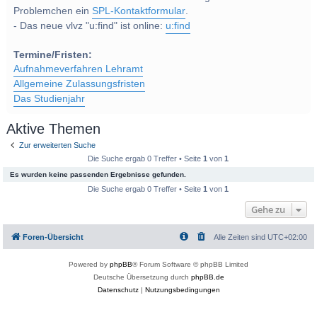
Problemchen ein
SPL-Kontaktformular
.
- Das neue vlvz "u:find" ist online:
u:find
Termine/Fristen:
Aufnahmeverfahren Lehramt
Allgemeine Zulassungsfristen
Das Studienjahr
Aktive Themen
Zur erweiterten Suche
Die Suche ergab 0 Treffer • Seite
1
von
1
Es wurden keine passenden Ergebnisse gefunden.
Die Suche ergab 0 Treffer • Seite
1
von
1
Gehe zu
Foren-Übersicht
Alle Zeiten sind
UTC+02:00
Powered by
phpBB
® Forum Software © phpBB Limited
Deutsche Übersetzung durch
phpBB.de
Datenschutz
|
Nutzungsbedingungen