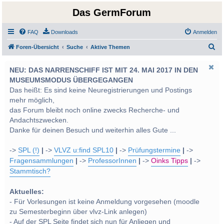
Das GermForum
FAQ
Downloads
Anmelden
S
Foren-Übersicht
Suche
Aktive Themen
u
NEU: DAS NARRENSCHIFF IST MIT 24. MAI 2017 IN DEN
c
MUSEUMSMODUS ÜBERGEGANGEN
h
Das heißt: Es sind keine Neuregistrierungen und Postings
e
mehr möglich,
das Forum bleibt noch online zwecks Recherche- und
Andachtszwecken.
Danke für deinen Besuch und weiterhin alles Gute ...
->
SPL (!)
|
->
VLVZ u:find SPL10
|
->
Prüfungstermine
|
->
Fragensammlungen
|
->
ProfessorInnen
|
->
Oinks Tipps
|
->
Stammtisch?
Aktuelles:
- Für Vorlesungen ist keine Anmeldung vorgesehen (moodle
zu Semesterbeginn über vlvz-Link anlegen)
- Auf der SPL Seite findet sich nun für Anliegen und