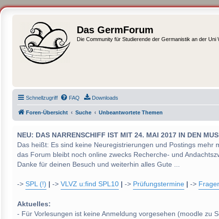
Das GermForum
Die Community für Studierende der Germanistik an der Uni
Schnellzugriff
FAQ
Downloads
Foren-Übersicht
Suche
Unbeantwortete Themen
NEU: DAS NARRENSCHIFF IST MIT 24. MAI 2017 IN DEN
Das heißt: Es sind keine Neuregistrierungen und Postings mehr 
das Forum bleibt noch online zwecks Recherche- und Andachtsz
Danke für deinen Besuch und weiterhin alles Gute ...
->
SPL (!)
|
->
VLVZ u:find SPL10
|
->
Prüfungstermine
|
->
Frage
Aktuelles:
- Für Vorlesungen ist keine Anmeldung vorgesehen (moodle zu S