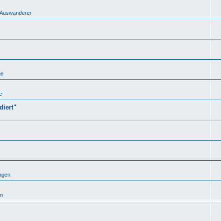
nd Auswanderer
he
e
iert"
agen
um