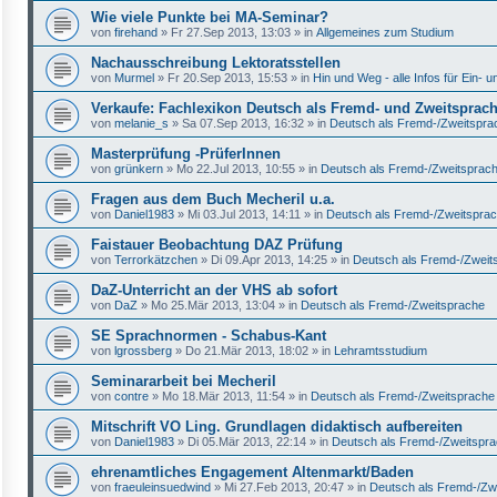
Wie viele Punkte bei MA-Seminar?
von
firehand
»
Fr 27.Sep 2013, 13:03
» in
Allgemeines zum Studium
Nachausschreibung Lektoratsstellen
von
Murmel
»
Fr 20.Sep 2013, 15:53
» in
Hin und Weg - alle Infos für Ein-
Verkaufe: Fachlexikon Deutsch als Fremd- und Zweitsprac
von
melanie_s
»
Sa 07.Sep 2013, 16:32
» in
Deutsch als Fremd-/Zweitspra
Masterprüfung -PrüferInnen
von
grünkern
»
Mo 22.Jul 2013, 10:55
» in
Deutsch als Fremd-/Zweitsprac
Fragen aus dem Buch Mecheril u.a.
von
Daniel1983
»
Mi 03.Jul 2013, 14:11
» in
Deutsch als Fremd-/Zweitspra
Faistauer Beobachtung DAZ Prüfung
von
Terrorkätzchen
»
Di 09.Apr 2013, 14:25
» in
Deutsch als Fremd-/Zweit
DaZ-Unterricht an der VHS ab sofort
von
DaZ
»
Mo 25.Mär 2013, 13:04
» in
Deutsch als Fremd-/Zweitsprache
SE Sprachnormen - Schabus-Kant
von
lgrossberg
»
Do 21.Mär 2013, 18:02
» in
Lehramtsstudium
Seminararbeit bei Mecheril
von
contre
»
Mo 18.Mär 2013, 11:54
» in
Deutsch als Fremd-/Zweitsprache
Mitschrift VO Ling. Grundlagen didaktisch aufbereiten
von
Daniel1983
»
Di 05.Mär 2013, 22:14
» in
Deutsch als Fremd-/Zweitspr
ehrenamtliches Engagement Altenmarkt/Baden
von
fraeuleinsuedwind
»
Mi 27.Feb 2013, 20:47
» in
Deutsch als Fremd-/Zw