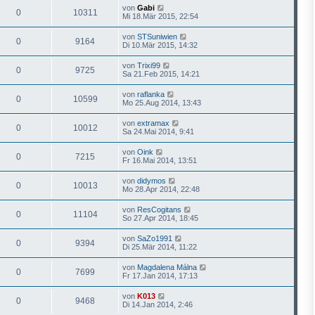
von
Gabi
0
10311
Mi 18.Mär 2015, 22:54
von
STSuniwien
0
9164
Di 10.Mär 2015, 14:32
von
Trixi99
0
9725
Sa 21.Feb 2015, 14:21
von
raflanka
0
10599
Mo 25.Aug 2014, 13:43
von
extramax
0
10012
Sa 24.Mai 2014, 9:41
von
Oink
0
7215
Fr 16.Mai 2014, 13:51
von
didymos
0
10013
Mo 28.Apr 2014, 22:48
von
ResCogitans
0
11104
So 27.Apr 2014, 18:45
von
SaZo1991
0
9394
Di 25.Mär 2014, 11:22
von
Magdalena Málna
0
7699
Fr 17.Jan 2014, 17:13
von
K013
0
9468
Di 14.Jan 2014, 2:46