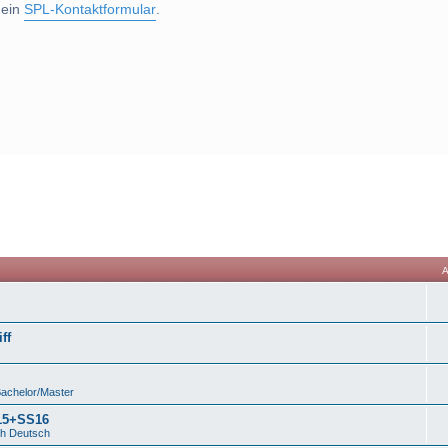
 ein
SPL-Kontaktformular
.
ff
Bachelor/Master
S15+SS16
ch Deutsch