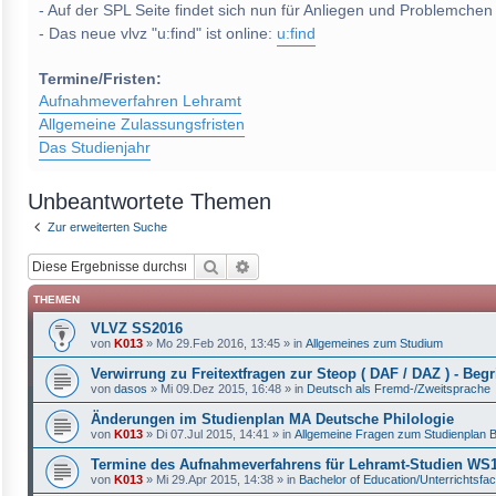
- Auf der SPL Seite findet sich nun für Anliegen und Problemchen
- Das neue vlvz "u:find" ist online:
u:find
Termine/Fristen:
Aufnahmeverfahren Lehramt
Allgemeine Zulassungsfristen
Das Studienjahr
Unbeantwortete Themen
Zur erweiterten Suche
Suche
Erweiterte Suche
THEMEN
VLVZ SS2016
von
K013
»
Mo 29.Feb 2016, 13:45
» in
Allgemeines zum Studium
Verwirrung zu Freitextfragen zur Steop ( DAF / DAZ ) - Begri
von
dasos
»
Mi 09.Dez 2015, 16:48
» in
Deutsch als Fremd-/Zweitsprache
Änderungen im Studienplan MA Deutsche Philologie
von
K013
»
Di 07.Jul 2015, 14:41
» in
Allgemeine Fragen zum Studienplan 
Termine des Aufnahmeverfahrens für Lehramt-Studien W
von
K013
»
Mi 29.Apr 2015, 14:38
» in
Bachelor of Education/Unterrichtsfa