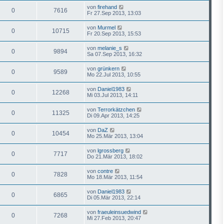
von
firehand
0
7616
Fr 27.Sep 2013, 13:03
von
Murmel
0
10715
Fr 20.Sep 2013, 15:53
von
melanie_s
0
9894
Sa 07.Sep 2013, 16:32
von
grünkern
0
9589
Mo 22.Jul 2013, 10:55
von
Daniel1983
0
12268
Mi 03.Jul 2013, 14:11
von
Terrorkätzchen
0
11325
Di 09.Apr 2013, 14:25
von
DaZ
0
10454
Mo 25.Mär 2013, 13:04
von
lgrossberg
0
7717
Do 21.Mär 2013, 18:02
von
contre
0
7828
Mo 18.Mär 2013, 11:54
von
Daniel1983
0
6865
Di 05.Mär 2013, 22:14
von
fraeuleinsuedwind
0
7268
Mi 27.Feb 2013, 20:47