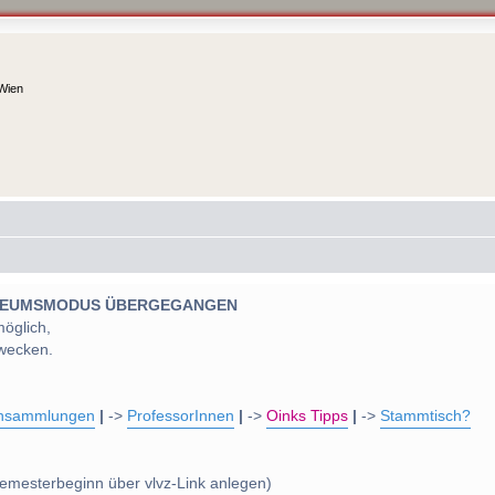
 Wien
 MUSEUMSMODUS ÜBERGEGANGEN
möglich,
wecken.
nsammlungen
|
->
ProfessorInnen
|
->
Oinks Tipps
|
->
Stammtisch?
emesterbeginn über vlvz-Link anlegen)