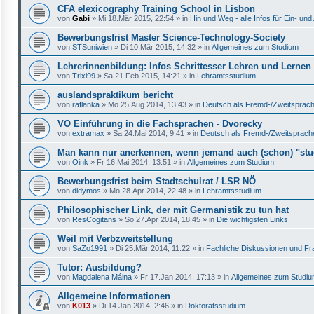
CFA elexicography Training School in Lisbon
von
Gabi
»
Mi 18.Mär 2015, 22:54
» in
Hin und Weg - alle Infos für Ein- u
Bewerbungsfrist Master Science-Technology-Society
von
STSuniwien
»
Di 10.Mär 2015, 14:32
» in
Allgemeines zum Studium
Lehrerinnenbildung: Infos Schrittesser Lehren und Lernen
von
Trixi99
»
Sa 21.Feb 2015, 14:21
» in
Lehramtsstudium
auslandspraktikum bericht
von
raflanka
»
Mo 25.Aug 2014, 13:43
» in
Deutsch als Fremd-/Zweitsprac
VO Einführung in die Fachsprachen - Dvorecky
von
extramax
»
Sa 24.Mai 2014, 9:41
» in
Deutsch als Fremd-/Zweitsprach
Man kann nur anerkennen, wenn jemand auch (schon) "stud
von
Oink
»
Fr 16.Mai 2014, 13:51
» in
Allgemeines zum Studium
Bewerbungsfrist beim Stadtschulrat / LSR NÖ
von
didymos
»
Mo 28.Apr 2014, 22:48
» in
Lehramtsstudium
Philosophischer Link, der mit Germanistik zu tun hat
von
ResCogitans
»
So 27.Apr 2014, 18:45
» in
Die wichtigsten Links
Weil mit Verbzweitstellung
von
SaZo1991
»
Di 25.Mär 2014, 11:22
» in
Fachliche Diskussionen und Fr
Tutor: Ausbildung?
von
Magdalena Málna
»
Fr 17.Jan 2014, 17:13
» in
Allgemeines zum Studi
Allgemeine Informationen
von
K013
»
Di 14.Jan 2014, 2:46
» in
Doktoratsstudium