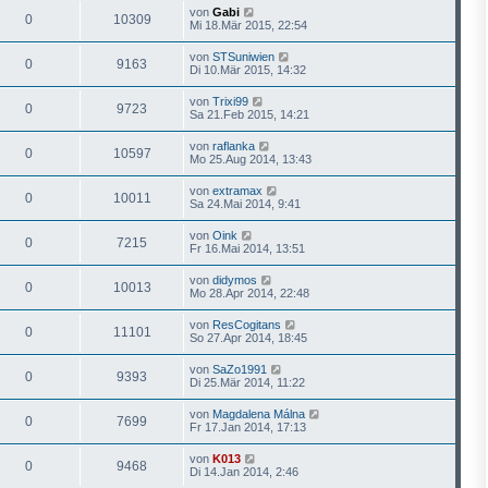
von
Gabi
0
10309
Mi 18.Mär 2015, 22:54
von
STSuniwien
0
9163
Di 10.Mär 2015, 14:32
von
Trixi99
0
9723
Sa 21.Feb 2015, 14:21
von
raflanka
0
10597
Mo 25.Aug 2014, 13:43
von
extramax
0
10011
Sa 24.Mai 2014, 9:41
von
Oink
0
7215
Fr 16.Mai 2014, 13:51
von
didymos
0
10013
Mo 28.Apr 2014, 22:48
von
ResCogitans
0
11101
So 27.Apr 2014, 18:45
von
SaZo1991
0
9393
Di 25.Mär 2014, 11:22
von
Magdalena Málna
0
7699
Fr 17.Jan 2014, 17:13
von
K013
0
9468
Di 14.Jan 2014, 2:46