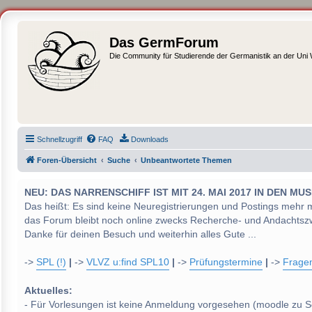
Das GermForum
Die Community für Studierende der Germanistik an der Uni
Schnellzugriff
FAQ
Downloads
Foren-Übersicht
Suche
Unbeantwortete Themen
NEU: DAS NARRENSCHIFF IST MIT 24. MAI 2017 IN DEN
Das heißt: Es sind keine Neuregistrierungen und Postings mehr 
das Forum bleibt noch online zwecks Recherche- und Andachtsz
Danke für deinen Besuch und weiterhin alles Gute ...
->
SPL (!)
|
->
VLVZ u:find SPL10
|
->
Prüfungstermine
|
->
Frage
Aktuelles:
- Für Vorlesungen ist keine Anmeldung vorgesehen (moodle zu S