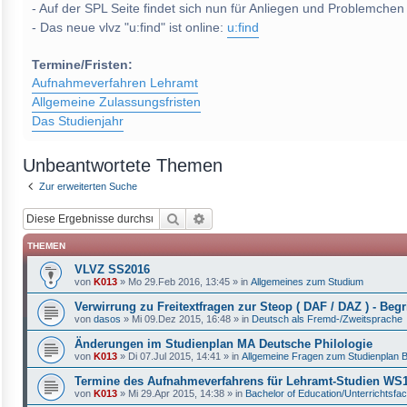
- Auf der SPL Seite findet sich nun für Anliegen und Problemchen
- Das neue vlvz "u:find" ist online:
u:find
Termine/Fristen:
Aufnahmeverfahren Lehramt
Allgemeine Zulassungsfristen
Das Studienjahr
Unbeantwortete Themen
Zur erweiterten Suche
Suche
Erweiterte Suche
THEMEN
VLVZ SS2016
von
K013
»
Mo 29.Feb 2016, 13:45
» in
Allgemeines zum Studium
Verwirrung zu Freitextfragen zur Steop ( DAF / DAZ ) - Begri
von
dasos
»
Mi 09.Dez 2015, 16:48
» in
Deutsch als Fremd-/Zweitsprache
Änderungen im Studienplan MA Deutsche Philologie
von
K013
»
Di 07.Jul 2015, 14:41
» in
Allgemeine Fragen zum Studienplan 
Termine des Aufnahmeverfahrens für Lehramt-Studien W
von
K013
»
Mi 29.Apr 2015, 14:38
» in
Bachelor of Education/Unterrichtsfa