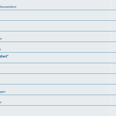
nd Auswanderer
he
e
iert"
agen
um