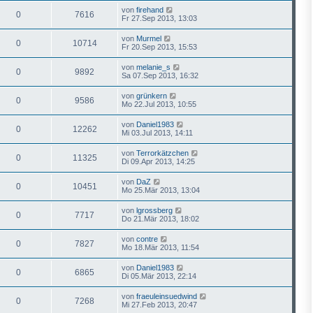
von
firehand
0
7616
Fr 27.Sep 2013, 13:03
von
Murmel
0
10714
Fr 20.Sep 2013, 15:53
von
melanie_s
0
9892
Sa 07.Sep 2013, 16:32
von
grünkern
0
9586
Mo 22.Jul 2013, 10:55
von
Daniel1983
0
12262
Mi 03.Jul 2013, 14:11
von
Terrorkätzchen
0
11325
Di 09.Apr 2013, 14:25
von
DaZ
0
10451
Mo 25.Mär 2013, 13:04
von
lgrossberg
0
7717
Do 21.Mär 2013, 18:02
von
contre
0
7827
Mo 18.Mär 2013, 11:54
von
Daniel1983
0
6865
Di 05.Mär 2013, 22:14
von
fraeuleinsuedwind
0
7268
Mi 27.Feb 2013, 20:47