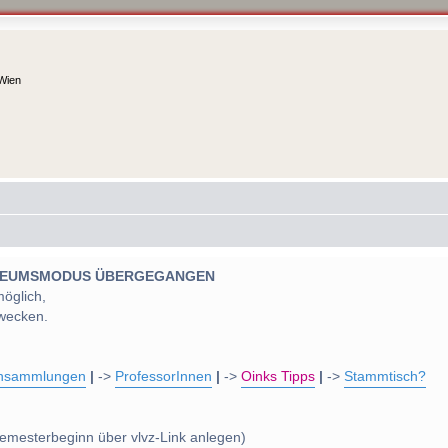
 Wien
 MUSEUMSMODUS ÜBERGEGANGEN
möglich,
wecken.
nsammlungen
|
->
ProfessorInnen
|
->
Oinks Tipps
|
->
Stammtisch?
emesterbeginn über vlvz-Link anlegen)