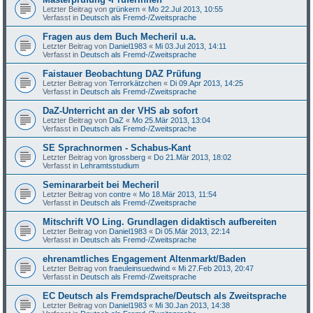
Letzter Beitrag von
grünkern
«
Mo 22.Jul 2013, 10:55
Verfasst in
Deutsch als Fremd-/Zweitsprache
Fragen aus dem Buch Mecheril u.a.
Letzter Beitrag von
Daniel1983
«
Mi 03.Jul 2013, 14:11
Verfasst in
Deutsch als Fremd-/Zweitsprache
Faistauer Beobachtung DAZ Prüfung
Letzter Beitrag von
Terrorkätzchen
«
Di 09.Apr 2013, 14:25
Verfasst in
Deutsch als Fremd-/Zweitsprache
DaZ-Unterricht an der VHS ab sofort
Letzter Beitrag von
DaZ
«
Mo 25.Mär 2013, 13:04
Verfasst in
Deutsch als Fremd-/Zweitsprache
SE Sprachnormen - Schabus-Kant
Letzter Beitrag von
lgrossberg
«
Do 21.Mär 2013, 18:02
Verfasst in
Lehramtsstudium
Seminararbeit bei Mecheril
Letzter Beitrag von
contre
«
Mo 18.Mär 2013, 11:54
Verfasst in
Deutsch als Fremd-/Zweitsprache
Mitschrift VO Ling. Grundlagen didaktisch aufbereiten
Letzter Beitrag von
Daniel1983
«
Di 05.Mär 2013, 22:14
Verfasst in
Deutsch als Fremd-/Zweitsprache
ehrenamtliches Engagement Altenmarkt/Baden
Letzter Beitrag von
fraeuleinsuedwind
«
Mi 27.Feb 2013, 20:47
Verfasst in
Deutsch als Fremd-/Zweitsprache
EC Deutsch als Fremdsprache/Deutsch als Zweitsprache
Letzter Beitrag von
Daniel1983
«
Mi 30.Jan 2013, 14:38