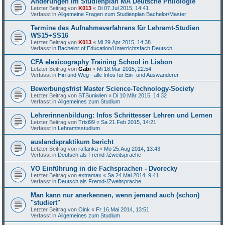
Änderungen im Studienplan MA Deutsche Philologie
Letzter Beitrag von
K013
«
Di 07.Jul 2015, 14:41
Verfasst in
Allgemeine Fragen zum Studienplan Bachelor/Master
Termine des Aufnahmeverfahrens für Lehramt-Studien
WS15+SS16
Letzter Beitrag von
K013
«
Mi 29.Apr 2015, 14:38
Verfasst in
Bachelor of Education/Unterrichtsfach Deutsch
CFA elexicography Training School in Lisbon
Letzter Beitrag von
Gabi
«
Mi 18.Mär 2015, 22:54
Verfasst in
Hin und Weg - alle Infos für Ein- und Auswanderer
Bewerbungsfrist Master Science-Technology-Society
Letzter Beitrag von
STSuniwien
«
Di 10.Mär 2015, 14:32
Verfasst in
Allgemeines zum Studium
Lehrerinnenbildung: Infos Schrittesser Lehren und Lernen
Letzter Beitrag von
Trixi99
«
Sa 21.Feb 2015, 14:21
Verfasst in
Lehramtsstudium
auslandspraktikum bericht
Letzter Beitrag von
raflanka
«
Mo 25.Aug 2014, 13:43
Verfasst in
Deutsch als Fremd-/Zweitsprache
VO Einführung in die Fachsprachen - Dvorecky
Letzter Beitrag von
extramax
«
Sa 24.Mai 2014, 9:41
Verfasst in
Deutsch als Fremd-/Zweitsprache
Man kann nur anerkennen, wenn jemand auch (schon)
"studiert"
Letzter Beitrag von
Oink
«
Fr 16.Mai 2014, 13:51
Verfasst in
Allgemeines zum Studium