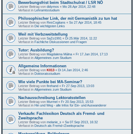
Bewerbungsfrist beim Stadtschulrat / LSR NÖ
Letzter Beitrag von
didymos
«
Mo 28.Apr 2014, 22:48
Verfasst in
Lehramtsstudium
Philosophischer Link, der mit Germanistik zu tun hat
Letzter Beitrag von
ResCogitans
«
So 27.Apr 2014, 18:45
Verfasst in
Die wichtigsten Links
Weil mit Verbzweitstellung
Letzter Beitrag von
SaZo1991
«
Di 25.Mär 2014, 11:22
Verfasst in
Fachliche Diskussionen und Fragen
Tutor: Ausbildung?
Letzter Beitrag von
Magdalena Málna
«
Fr 17.Jan 2014, 17:13
Verfasst in
Allgemeines zum Studium
Allgemeine Informationen
Letzter Beitrag von
K013
«
Di 14.Jan 2014, 2:46
Verfasst in
Doktoratsstudium
Wie viele Punkte bei MA-Seminar?
Letzter Beitrag von
firehand
«
Fr 27.Sep 2013, 13:03
Verfasst in
Allgemeines zum Studium
Nachausschreibung Lektoratsstellen
Letzter Beitrag von
Murmel
«
Fr 20.Sep 2013, 15:53
Verfasst in
Hin und Weg - alle Infos für Ein- und Auswanderer
Verkaufe: Fachlexikon Deutsch als Fremd- und
Zweitsprache
Letzter Beitrag von
melanie_s
«
Sa 07.Sep 2013, 16:32
Verfasst in
Deutsch als Fremd-/Zweitsprache
Masterprüfung -PrüferInnen