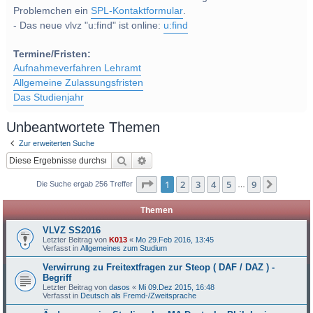
Problemchen ein
SPL-Kontaktformular
.
- Das neue vlvz "u:find" ist online:
u:find
Termine/Fristen:
Aufnahmeverfahren Lehramt
Allgemeine Zulassungsfristen
Das Studienjahr
Unbeantwortete Themen
Zur erweiterten Suche
Suche
Erweiterte Suche
Seite
1
von
9
1
2
3
4
5
9
Nächst
Die Suche ergab 256 Treffer
…
Themen
VLVZ SS2016
Letzter Beitrag von
K013
«
Mo 29.Feb 2016, 13:45
Verfasst in
Allgemeines zum Studium
Verwirrung zu Freitextfragen zur Steop ( DAF / DAZ ) -
Begriff
Letzter Beitrag von
dasos
«
Mi 09.Dez 2015, 16:48
Verfasst in
Deutsch als Fremd-/Zweitsprache