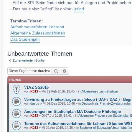
- Auf der SPL Seite findet sich nun für Anliegen und Problemchen
- Das neue vlvz "u:find" ist online:
u:find
Termine/Fristen:
Aufnahmeverfahren Lehramt
Allgemeine Zulassungsfristen
Das Studienjahr
Unbeantwortete Themen
Zur erweiterten Suche
Suche
Erweiterte Suche
THEMEN
VLVZ SS2016
von
K013
»
Mo 29.Feb 2016, 13:45
» in
Allgemeines zum Studium
Verwirrung zu Freitextfragen zur Steop ( DAF / DAZ ) - Begri
von
dasos
»
Mi 09.Dez 2015, 16:48
» in
Deutsch als Fremd-/Zweitsprache
Änderungen im Studienplan MA Deutsche Philologie
von
K013
»
Di 07.Jul 2015, 14:41
» in
Allgemeine Fragen zum Studienplan 
Termine des Aufnahmeverfahrens für Lehramt-Studien W
von
K013
»
Mi 29.Apr 2015, 14:38
» in
Bachelor of Education/Unterrichtsfa