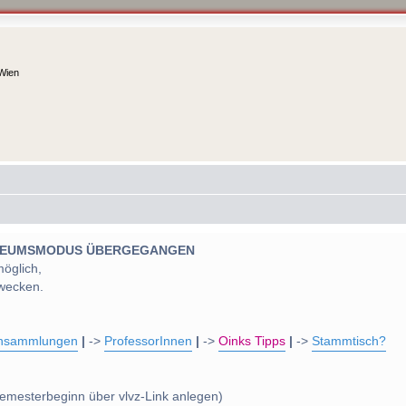
 Wien
 MUSEUMSMODUS ÜBERGEGANGEN
möglich,
wecken.
nsammlungen
|
->
ProfessorInnen
|
->
Oinks Tipps
|
->
Stammtisch?
emesterbeginn über vlvz-Link anlegen)