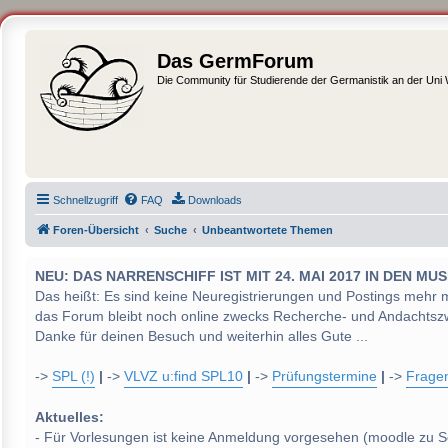
Das GermForum
Die Community für Studierende der Germanistik an der Uni
Schnellzugriff
FAQ
Downloads
Foren-Übersicht
Suche
Unbeantwortete Themen
NEU: DAS NARRENSCHIFF IST MIT 24. MAI 2017 IN DEN
Das heißt: Es sind keine Neuregistrierungen und Postings mehr 
das Forum bleibt noch online zwecks Recherche- und Andachtsz
Danke für deinen Besuch und weiterhin alles Gute ...
->
SPL (!)
|
->
VLVZ u:find SPL10
|
->
Prüfungstermine
|
->
Frage
Aktuelles:
- Für Vorlesungen ist keine Anmeldung vorgesehen (moodle zu S