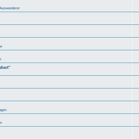
nd Auswanderer
he
e
iert"
agen
um