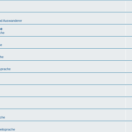
 und Auswanderer
he
che
he
che
sprache
ache
eitsprache