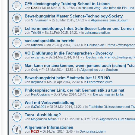
CFA elexicography Training School in Lisbon
von
Gabi
»
Mi 18.Mär 2015, 22:54
» in
Hin und Weg - alle Infos für Ein- u
Bewerbungsfrist Master Science-Technology-Society
von
STSuniwien
»
Di 10.Mär 2015, 14:32
» in
Allgemeines zum Studium
Lehrerinnenbildung: Infos Schrittesser Lehren und Lernen
von
Trixi99
»
Sa 21.Feb 2015, 14:21
» in
Lehramtsstudium
auslandspraktikum bericht
von
raflanka
»
Mo 25.Aug 2014, 13:43
» in
Deutsch als Fremd-/Zweitsprac
VO Einführung in die Fachsprachen - Dvorecky
von
extramax
»
Sa 24.Mai 2014, 9:41
» in
Deutsch als Fremd-/Zweitsprach
Man kann nur anerkennen, wenn jemand auch (schon) "stud
von
Oink
»
Fr 16.Mai 2014, 13:51
» in
Allgemeines zum Studium
Bewerbungsfrist beim Stadtschulrat / LSR NÖ
von
didymos
»
Mo 28.Apr 2014, 22:48
» in
Lehramtsstudium
Philosophischer Link, der mit Germanistik zu tun hat
von
ResCogitans
»
So 27.Apr 2014, 18:45
» in
Die wichtigsten Links
Weil mit Verbzweitstellung
von
SaZo1991
»
Di 25.Mär 2014, 11:22
» in
Fachliche Diskussionen und Fr
Tutor: Ausbildung?
von
Magdalena Málna
»
Fr 17.Jan 2014, 17:13
» in
Allgemeines zum Studi
Allgemeine Informationen
von
K013
»
Di 14.Jan 2014, 2:46
» in
Doktoratsstudium