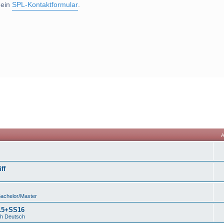
 ein
SPL-Kontaktformular
.
ff
Bachelor/Master
S15+SS16
ch Deutsch