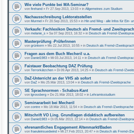
Wie viele Punkte bei MA-Seminar?
von
firehand
»
Fr 27.Sep 2013, 13:03
» in
Allgemeines zum Studium
Nachausschreibung Lektoratsstellen
von
Murmel
»
Fr 20.Sep 2013, 15:53
» in
Hin und Weg - alle Infos für Ein-
Verkaufe: Fachlexikon Deutsch als Fremd- und Zweitsprac
von
melanie_s
»
Sa 07.Sep 2013, 16:32
» in
Deutsch als Fremd-/Zweitspra
Masterprüfung -PrüferInnen
von
grünkern
»
Mo 22.Jul 2013, 10:55
» in
Deutsch als Fremd-/Zweitsprac
Fragen aus dem Buch Mecheril u.a.
von
Daniel1983
»
Mi 03.Jul 2013, 14:11
» in
Deutsch als Fremd-/Zweitspra
Faistauer Beobachtung DAZ Prüfung
von
Terrorkätzchen
»
Di 09.Apr 2013, 14:25
» in
Deutsch als Fremd-/Zweit
DaZ-Unterricht an der VHS ab sofort
von
DaZ
»
Mo 25.Mär 2013, 13:04
» in
Deutsch als Fremd-/Zweitsprache
SE Sprachnormen - Schabus-Kant
von
lgrossberg
»
Do 21.Mär 2013, 18:02
» in
Lehramtsstudium
Seminararbeit bei Mecheril
von
contre
»
Mo 18.Mär 2013, 11:54
» in
Deutsch als Fremd-/Zweitsprache
Mitschrift VO Ling. Grundlagen didaktisch aufbereiten
von
Daniel1983
»
Di 05.Mär 2013, 22:14
» in
Deutsch als Fremd-/Zweitspr
ehrenamtliches Engagement Altenmarkt/Baden
von
fraeuleinsuedwind
»
Mi 27.Feb 2013, 20:47
» in
Deutsch als Fremd-/Zw