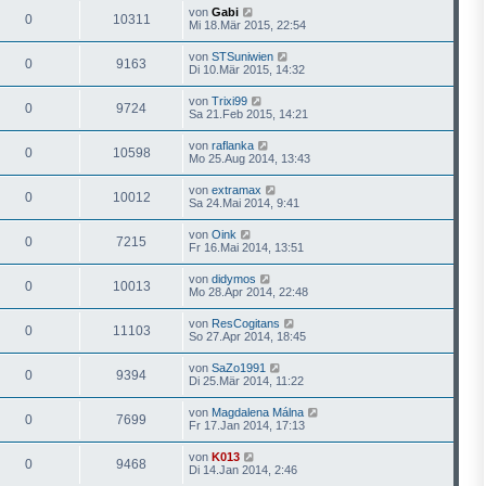
von
Gabi
0
10311
Mi 18.Mär 2015, 22:54
von
STSuniwien
0
9163
Di 10.Mär 2015, 14:32
von
Trixi99
0
9724
Sa 21.Feb 2015, 14:21
von
raflanka
0
10598
Mo 25.Aug 2014, 13:43
von
extramax
0
10012
Sa 24.Mai 2014, 9:41
von
Oink
0
7215
Fr 16.Mai 2014, 13:51
von
didymos
0
10013
Mo 28.Apr 2014, 22:48
von
ResCogitans
0
11103
So 27.Apr 2014, 18:45
von
SaZo1991
0
9394
Di 25.Mär 2014, 11:22
von
Magdalena Málna
0
7699
Fr 17.Jan 2014, 17:13
von
K013
0
9468
Di 14.Jan 2014, 2:46