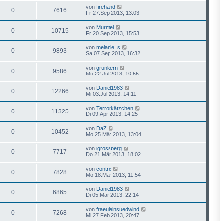
von
firehand
0
7616
Fr 27.Sep 2013, 13:03
von
Murmel
0
10715
Fr 20.Sep 2013, 15:53
von
melanie_s
0
9893
Sa 07.Sep 2013, 16:32
von
grünkern
0
9586
Mo 22.Jul 2013, 10:55
von
Daniel1983
0
12266
Mi 03.Jul 2013, 14:11
von
Terrorkätzchen
0
11325
Di 09.Apr 2013, 14:25
von
DaZ
0
10452
Mo 25.Mär 2013, 13:04
von
lgrossberg
0
7717
Do 21.Mär 2013, 18:02
von
contre
0
7828
Mo 18.Mär 2013, 11:54
von
Daniel1983
0
6865
Di 05.Mär 2013, 22:14
von
fraeuleinsuedwind
0
7268
Mi 27.Feb 2013, 20:47