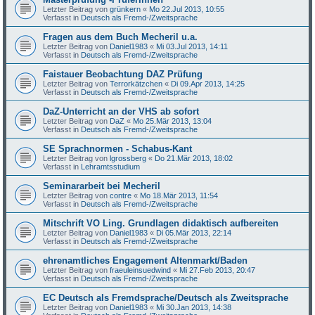
Letzter Beitrag von
grünkern
«
Mo 22.Jul 2013, 10:55
Verfasst in
Deutsch als Fremd-/Zweitsprache
Fragen aus dem Buch Mecheril u.a.
Letzter Beitrag von
Daniel1983
«
Mi 03.Jul 2013, 14:11
Verfasst in
Deutsch als Fremd-/Zweitsprache
Faistauer Beobachtung DAZ Prüfung
Letzter Beitrag von
Terrorkätzchen
«
Di 09.Apr 2013, 14:25
Verfasst in
Deutsch als Fremd-/Zweitsprache
DaZ-Unterricht an der VHS ab sofort
Letzter Beitrag von
DaZ
«
Mo 25.Mär 2013, 13:04
Verfasst in
Deutsch als Fremd-/Zweitsprache
SE Sprachnormen - Schabus-Kant
Letzter Beitrag von
lgrossberg
«
Do 21.Mär 2013, 18:02
Verfasst in
Lehramtsstudium
Seminararbeit bei Mecheril
Letzter Beitrag von
contre
«
Mo 18.Mär 2013, 11:54
Verfasst in
Deutsch als Fremd-/Zweitsprache
Mitschrift VO Ling. Grundlagen didaktisch aufbereiten
Letzter Beitrag von
Daniel1983
«
Di 05.Mär 2013, 22:14
Verfasst in
Deutsch als Fremd-/Zweitsprache
ehrenamtliches Engagement Altenmarkt/Baden
Letzter Beitrag von
fraeuleinsuedwind
«
Mi 27.Feb 2013, 20:47
Verfasst in
Deutsch als Fremd-/Zweitsprache
EC Deutsch als Fremdsprache/Deutsch als Zweitsprache
Letzter Beitrag von
Daniel1983
«
Mi 30.Jan 2013, 14:38