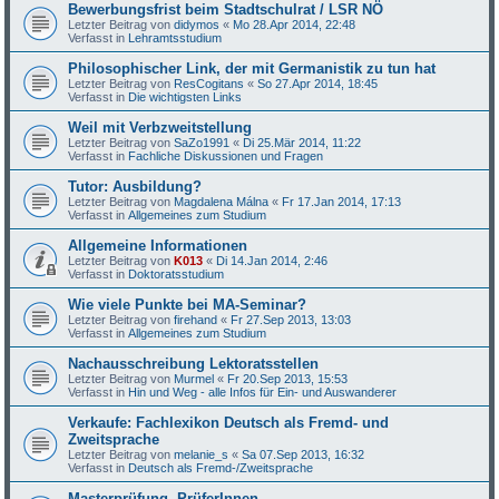
Bewerbungsfrist beim Stadtschulrat / LSR NÖ
Letzter Beitrag von
didymos
«
Mo 28.Apr 2014, 22:48
Verfasst in
Lehramtsstudium
Philosophischer Link, der mit Germanistik zu tun hat
Letzter Beitrag von
ResCogitans
«
So 27.Apr 2014, 18:45
Verfasst in
Die wichtigsten Links
Weil mit Verbzweitstellung
Letzter Beitrag von
SaZo1991
«
Di 25.Mär 2014, 11:22
Verfasst in
Fachliche Diskussionen und Fragen
Tutor: Ausbildung?
Letzter Beitrag von
Magdalena Málna
«
Fr 17.Jan 2014, 17:13
Verfasst in
Allgemeines zum Studium
Allgemeine Informationen
Letzter Beitrag von
K013
«
Di 14.Jan 2014, 2:46
Verfasst in
Doktoratsstudium
Wie viele Punkte bei MA-Seminar?
Letzter Beitrag von
firehand
«
Fr 27.Sep 2013, 13:03
Verfasst in
Allgemeines zum Studium
Nachausschreibung Lektoratsstellen
Letzter Beitrag von
Murmel
«
Fr 20.Sep 2013, 15:53
Verfasst in
Hin und Weg - alle Infos für Ein- und Auswanderer
Verkaufe: Fachlexikon Deutsch als Fremd- und
Zweitsprache
Letzter Beitrag von
melanie_s
«
Sa 07.Sep 2013, 16:32
Verfasst in
Deutsch als Fremd-/Zweitsprache
Masterprüfung -PrüferInnen