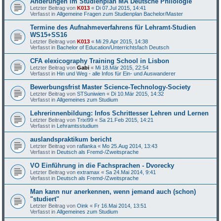
Änderungen im Studienplan MA Deutsche Philologie
Letzter Beitrag von
K013
«
Di 07.Jul 2015, 14:41
Verfasst in
Allgemeine Fragen zum Studienplan Bachelor/Master
Termine des Aufnahmeverfahrens für Lehramt-Studien
WS15+SS16
Letzter Beitrag von
K013
«
Mi 29.Apr 2015, 14:38
Verfasst in
Bachelor of Education/Unterrichtsfach Deutsch
CFA elexicography Training School in Lisbon
Letzter Beitrag von
Gabi
«
Mi 18.Mär 2015, 22:54
Verfasst in
Hin und Weg - alle Infos für Ein- und Auswanderer
Bewerbungsfrist Master Science-Technology-Society
Letzter Beitrag von
STSuniwien
«
Di 10.Mär 2015, 14:32
Verfasst in
Allgemeines zum Studium
Lehrerinnenbildung: Infos Schrittesser Lehren und Lernen
Letzter Beitrag von
Trixi99
«
Sa 21.Feb 2015, 14:21
Verfasst in
Lehramtsstudium
auslandspraktikum bericht
Letzter Beitrag von
raflanka
«
Mo 25.Aug 2014, 13:43
Verfasst in
Deutsch als Fremd-/Zweitsprache
VO Einführung in die Fachsprachen - Dvorecky
Letzter Beitrag von
extramax
«
Sa 24.Mai 2014, 9:41
Verfasst in
Deutsch als Fremd-/Zweitsprache
Man kann nur anerkennen, wenn jemand auch (schon)
"studiert"
Letzter Beitrag von
Oink
«
Fr 16.Mai 2014, 13:51
Verfasst in
Allgemeines zum Studium