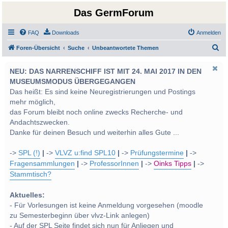
Das GermForum
FAQ
Downloads
Anmelden
S
Foren-Übersicht
Suche
Unbeantwortete Themen
u
NEU: DAS NARRENSCHIFF IST MIT 24. MAI 2017 IN DEN
c
MUSEUMSMODUS ÜBERGEGANGEN
h
Das heißt: Es sind keine Neuregistrierungen und Postings
e
mehr möglich,
das Forum bleibt noch online zwecks Recherche- und
Andachtszwecken.
Danke für deinen Besuch und weiterhin alles Gute ...
->
SPL (!)
|
->
VLVZ u:find SPL10
|
->
Prüfungstermine
|
->
Fragensammlungen
|
->
ProfessorInnen
|
->
Oinks Tipps
|
->
Stammtisch?
Aktuelles:
- Für Vorlesungen ist keine Anmeldung vorgesehen (moodle
zu Semesterbeginn über vlvz-Link anlegen)
- Auf der SPL Seite findet sich nun für Anliegen und