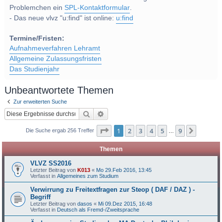
Problemchen ein
SPL-Kontaktformular
.
- Das neue vlvz "u:find" ist online:
u:find
Termine/Fristen:
Aufnahmeverfahren Lehramt
Allgemeine Zulassungsfristen
Das Studienjahr
Unbeantwortete Themen
Zur erweiterten Suche
Suche
Erweiterte Suche
Seite
1
von
9
1
2
3
4
5
9
Nächst
Die Suche ergab 256 Treffer
…
Themen
VLVZ SS2016
Letzter Beitrag von
K013
«
Mo 29.Feb 2016, 13:45
Verfasst in
Allgemeines zum Studium
Verwirrung zu Freitextfragen zur Steop ( DAF / DAZ ) -
Begriff
Letzter Beitrag von
dasos
«
Mi 09.Dez 2015, 16:48
Verfasst in
Deutsch als Fremd-/Zweitsprache