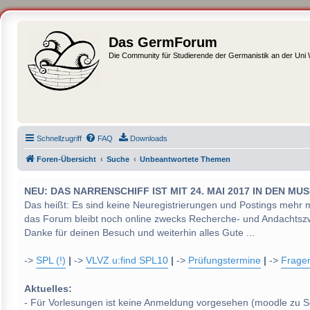
Das GermForum
Die Community für Studierende der Germanistik an der Uni
Schnellzugriff
FAQ
Downloads
Foren-Übersicht
Suche
Unbeantwortete Themen
NEU: DAS NARRENSCHIFF IST MIT 24. MAI 2017 IN DEN
Das heißt: Es sind keine Neuregistrierungen und Postings mehr 
das Forum bleibt noch online zwecks Recherche- und Andachtsz
Danke für deinen Besuch und weiterhin alles Gute ...
->
SPL (!)
|
->
VLVZ u:find SPL10
|
->
Prüfungstermine
|
->
Frage
Aktuelles:
- Für Vorlesungen ist keine Anmeldung vorgesehen (moodle zu S