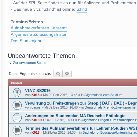
- Auf der SPL Seite findet sich nun für Anliegen und Problemchen
- Das neue vlvz "u:find" ist online:
u:find
Termine/Fristen:
Aufnahmeverfahren Lehramt
Allgemeine Zulassungsfristen
Das Studienjahr
Unbeantwortete Themen
Zur erweiterten Suche
Suche
Erweiterte Suche
THEMEN
VLVZ SS2016
von
K013
»
Mo 29.Feb 2016, 13:45
» in
Allgemeines zum Studium
Verwirrung zu Freitextfragen zur Steop ( DAF / DAZ ) - Begri
von
dasos
»
Mi 09.Dez 2015, 16:48
» in
Deutsch als Fremd-/Zweitsprache
Änderungen im Studienplan MA Deutsche Philologie
von
K013
»
Di 07.Jul 2015, 14:41
» in
Allgemeine Fragen zum Studienplan 
Termine des Aufnahmeverfahrens für Lehramt-Studien W
von
K013
»
Mi 29.Apr 2015, 14:38
» in
Bachelor of Education/Unterrichtsfa