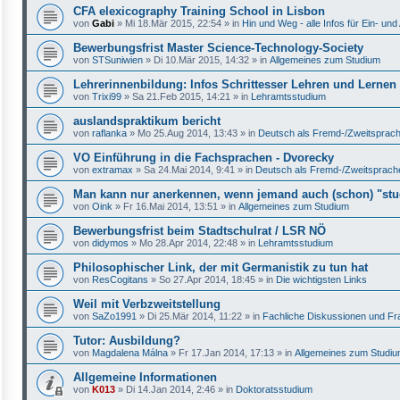
CFA elexicography Training School in Lisbon
von
Gabi
»
Mi 18.Mär 2015, 22:54
» in
Hin und Weg - alle Infos für Ein- u
Bewerbungsfrist Master Science-Technology-Society
von
STSuniwien
»
Di 10.Mär 2015, 14:32
» in
Allgemeines zum Studium
Lehrerinnenbildung: Infos Schrittesser Lehren und Lernen
von
Trixi99
»
Sa 21.Feb 2015, 14:21
» in
Lehramtsstudium
auslandspraktikum bericht
von
raflanka
»
Mo 25.Aug 2014, 13:43
» in
Deutsch als Fremd-/Zweitsprac
VO Einführung in die Fachsprachen - Dvorecky
von
extramax
»
Sa 24.Mai 2014, 9:41
» in
Deutsch als Fremd-/Zweitsprach
Man kann nur anerkennen, wenn jemand auch (schon) "stud
von
Oink
»
Fr 16.Mai 2014, 13:51
» in
Allgemeines zum Studium
Bewerbungsfrist beim Stadtschulrat / LSR NÖ
von
didymos
»
Mo 28.Apr 2014, 22:48
» in
Lehramtsstudium
Philosophischer Link, der mit Germanistik zu tun hat
von
ResCogitans
»
So 27.Apr 2014, 18:45
» in
Die wichtigsten Links
Weil mit Verbzweitstellung
von
SaZo1991
»
Di 25.Mär 2014, 11:22
» in
Fachliche Diskussionen und Fr
Tutor: Ausbildung?
von
Magdalena Málna
»
Fr 17.Jan 2014, 17:13
» in
Allgemeines zum Studi
Allgemeine Informationen
von
K013
»
Di 14.Jan 2014, 2:46
» in
Doktoratsstudium