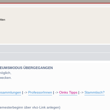
 Wien
 MUSEUMSMODUS ÜBERGEGANGEN
möglich,
wecken.
nsammlungen
|
->
ProfessorInnen
|
->
Oinks Tipps
|
->
Stammtisch?
emesterbeginn über vlvz-Link anlegen)