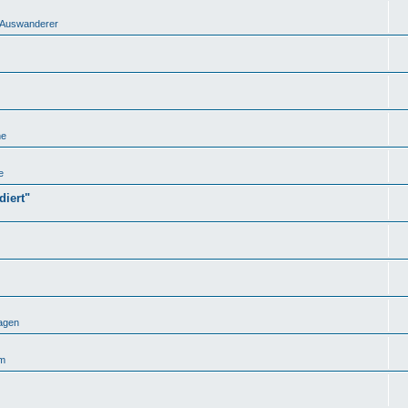
nd Auswanderer
he
e
iert"
agen
um