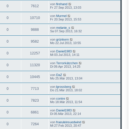
von
firehand
0
7612
Fr 27.Sep 2013, 13:03
von
Murmel
0
10710
Fr 20.Sep 2013, 15:53
von
melanie_s
0
9888
Sa 07.Sep 2013, 16:32
von
grünkern
0
9582
Mo 22.Jul 2013, 10:55
von
Daniel1983
0
12257
Mi 03.Jul 2013, 14:11
von
Terrorkätzchen
0
11320
Di 09.Apr 2013, 14:25
von
DaZ
0
10445
Mo 25.Mär 2013, 13:04
von
lgrossberg
0
7713
Do 21.Mär 2013, 18:02
von
contre
0
7823
Mo 18.Mär 2013, 11:54
von
Daniel1983
0
6861
Di 05.Mär 2013, 22:14
von
fraeuleinsuedwind
0
7264
Mi 27.Feb 2013, 20:47