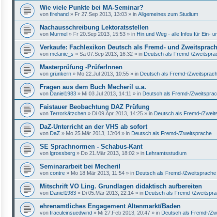
Wie viele Punkte bei MA-Seminar?
von
firehand
»
Fr 27.Sep 2013, 13:03
» in
Allgemeines zum Studium
Nachausschreibung Lektoratsstellen
von
Murmel
»
Fr 20.Sep 2013, 15:53
» in
Hin und Weg - alle Infos für Ein-
Verkaufe: Fachlexikon Deutsch als Fremd- und Zweitsprac
von
melanie_s
»
Sa 07.Sep 2013, 16:32
» in
Deutsch als Fremd-/Zweitspra
Masterprüfung -PrüferInnen
von
grünkern
»
Mo 22.Jul 2013, 10:55
» in
Deutsch als Fremd-/Zweitsprac
Fragen aus dem Buch Mecheril u.a.
von
Daniel1983
»
Mi 03.Jul 2013, 14:11
» in
Deutsch als Fremd-/Zweitspra
Faistauer Beobachtung DAZ Prüfung
von
Terrorkätzchen
»
Di 09.Apr 2013, 14:25
» in
Deutsch als Fremd-/Zweit
DaZ-Unterricht an der VHS ab sofort
von
DaZ
»
Mo 25.Mär 2013, 13:04
» in
Deutsch als Fremd-/Zweitsprache
SE Sprachnormen - Schabus-Kant
von
lgrossberg
»
Do 21.Mär 2013, 18:02
» in
Lehramtsstudium
Seminararbeit bei Mecheril
von
contre
»
Mo 18.Mär 2013, 11:54
» in
Deutsch als Fremd-/Zweitsprache
Mitschrift VO Ling. Grundlagen didaktisch aufbereiten
von
Daniel1983
»
Di 05.Mär 2013, 22:14
» in
Deutsch als Fremd-/Zweitspr
ehrenamtliches Engagement Altenmarkt/Baden
von
fraeuleinsuedwind
»
Mi 27.Feb 2013, 20:47
» in
Deutsch als Fremd-/Zw