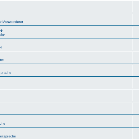
 und Auswanderer
he
che
he
che
sprache
ache
eitsprache