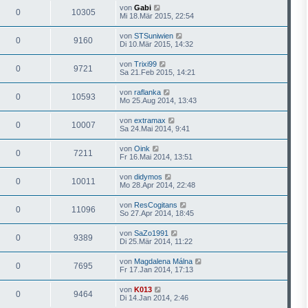
von
Gabi
0
10305
Mi 18.Mär 2015, 22:54
von
STSuniwien
0
9160
Di 10.Mär 2015, 14:32
von
Trixi99
0
9721
Sa 21.Feb 2015, 14:21
von
raflanka
0
10593
Mo 25.Aug 2014, 13:43
von
extramax
0
10007
Sa 24.Mai 2014, 9:41
von
Oink
0
7211
Fr 16.Mai 2014, 13:51
von
didymos
0
10011
Mo 28.Apr 2014, 22:48
von
ResCogitans
0
11096
So 27.Apr 2014, 18:45
von
SaZo1991
0
9389
Di 25.Mär 2014, 11:22
von
Magdalena Málna
0
7695
Fr 17.Jan 2014, 17:13
von
K013
0
9464
Di 14.Jan 2014, 2:46