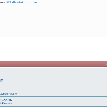
 ein
SPL-Kontaktformular
.
ff
Bachelor/Master
S15+SS16
ch Deutsch