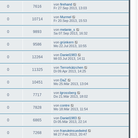
von
firehand
0
7616
Fr 27.Sep 2013, 13:03
von
Murmel
0
10714
Fr 20.Sep 2013, 15:53
von
melanie_s
0
9893
Sa 07.Sep 2013, 16:32
von
grünkern
0
9586
Mo 22.Jul 2013, 10:55
von
Daniel1983
0
12264
Mi 03.Jul 2013, 14:11
von
Terrorkätzchen
0
11325
Di 09.Apr 2013, 14:25
von
DaZ
0
10451
Mo 25.Mär 2013, 13:04
von
lgrossberg
0
7717
Do 21.Mär 2013, 18:02
von
contre
0
7828
Mo 18.Mär 2013, 11:54
von
Daniel1983
0
6865
Di 05.Mär 2013, 22:14
von
fraeuleinsuedwind
0
7268
Mi 27.Feb 2013, 20:47