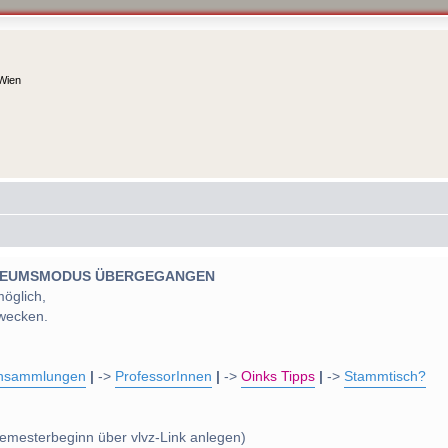
 Wien
 MUSEUMSMODUS ÜBERGEGANGEN
möglich,
wecken.
nsammlungen
|
->
ProfessorInnen
|
->
Oinks Tipps
|
->
Stammtisch?
emesterbeginn über vlvz-Link anlegen)