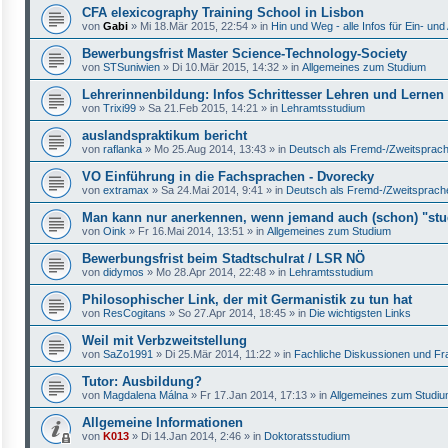
CFA elexicography Training School in Lisbon
von
Gabi
»
Mi 18.Mär 2015, 22:54
» in
Hin und Weg - alle Infos für Ein- u
Bewerbungsfrist Master Science-Technology-Society
von
STSuniwien
»
Di 10.Mär 2015, 14:32
» in
Allgemeines zum Studium
Lehrerinnenbildung: Infos Schrittesser Lehren und Lernen
von
Trixi99
»
Sa 21.Feb 2015, 14:21
» in
Lehramtsstudium
auslandspraktikum bericht
von
raflanka
»
Mo 25.Aug 2014, 13:43
» in
Deutsch als Fremd-/Zweitsprac
VO Einführung in die Fachsprachen - Dvorecky
von
extramax
»
Sa 24.Mai 2014, 9:41
» in
Deutsch als Fremd-/Zweitsprach
Man kann nur anerkennen, wenn jemand auch (schon) "stud
von
Oink
»
Fr 16.Mai 2014, 13:51
» in
Allgemeines zum Studium
Bewerbungsfrist beim Stadtschulrat / LSR NÖ
von
didymos
»
Mo 28.Apr 2014, 22:48
» in
Lehramtsstudium
Philosophischer Link, der mit Germanistik zu tun hat
von
ResCogitans
»
So 27.Apr 2014, 18:45
» in
Die wichtigsten Links
Weil mit Verbzweitstellung
von
SaZo1991
»
Di 25.Mär 2014, 11:22
» in
Fachliche Diskussionen und Fr
Tutor: Ausbildung?
von
Magdalena Málna
»
Fr 17.Jan 2014, 17:13
» in
Allgemeines zum Studi
Allgemeine Informationen
von
K013
»
Di 14.Jan 2014, 2:46
» in
Doktoratsstudium