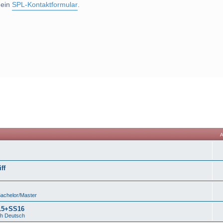
 ein
SPL-Kontaktformular
.
ff
Bachelor/Master
S15+SS16
ch Deutsch