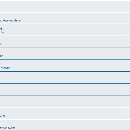
 und Auswanderer
he
che
he
che
sprache
ache
eitsprache