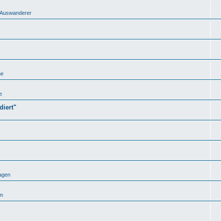
nd Auswanderer
he
e
iert"
agen
um