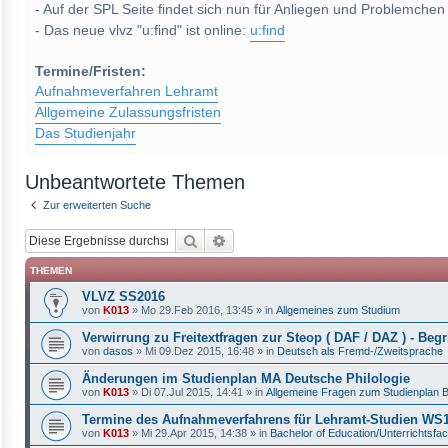
- Auf der SPL Seite findet sich nun für Anliegen und Problemchen
- Das neue vlvz "u:find" ist online:
u:find
Termine/Fristen:
Aufnahmeverfahren Lehramt
Allgemeine Zulassungsfristen
Das Studienjahr
Unbeantwortete Themen
Zur erweiterten Suche
Suche
Erweiterte Suche
THEMEN
VLVZ SS2016
von
K013
»
Mo 29.Feb 2016, 13:45
» in
Allgemeines zum Studium
Verwirrung zu Freitextfragen zur Steop ( DAF / DAZ ) - Begri
von
dasos
»
Mi 09.Dez 2015, 16:48
» in
Deutsch als Fremd-/Zweitsprache
Änderungen im Studienplan MA Deutsche Philologie
von
K013
»
Di 07.Jul 2015, 14:41
» in
Allgemeine Fragen zum Studienplan 
Termine des Aufnahmeverfahrens für Lehramt-Studien W
von
K013
»
Mi 29.Apr 2015, 14:38
» in
Bachelor of Education/Unterrichtsfa