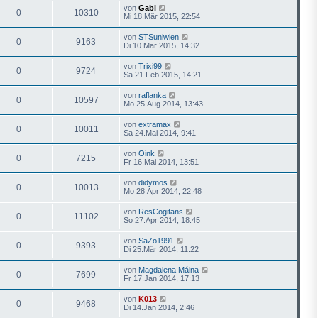
von
Gabi
0
10310
Mi 18.Mär 2015, 22:54
von
STSuniwien
0
9163
Di 10.Mär 2015, 14:32
von
Trixi99
0
9724
Sa 21.Feb 2015, 14:21
von
raflanka
0
10597
Mo 25.Aug 2014, 13:43
von
extramax
0
10011
Sa 24.Mai 2014, 9:41
von
Oink
0
7215
Fr 16.Mai 2014, 13:51
von
didymos
0
10013
Mo 28.Apr 2014, 22:48
von
ResCogitans
0
11102
So 27.Apr 2014, 18:45
von
SaZo1991
0
9393
Di 25.Mär 2014, 11:22
von
Magdalena Málna
0
7699
Fr 17.Jan 2014, 17:13
von
K013
0
9468
Di 14.Jan 2014, 2:46