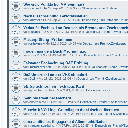
Wie viele Punkte bei MA-Seminar?
von
firehand
»
Fr 27.Sep 2013, 13:03
» in
Allgemeines zum Studium
Nachausschreibung Lektoratsstellen
von
Murmel
»
Fr 20.Sep 2013, 15:53
» in
Hin und Weg - alle Infos für Ein-
Verkaufe: Fachlexikon Deutsch als Fremd- und Zweitsprac
von
melanie_s
»
Sa 07.Sep 2013, 16:32
» in
Deutsch als Fremd-/Zweitspra
Masterprüfung -PrüferInnen
von
grünkern
»
Mo 22.Jul 2013, 10:55
» in
Deutsch als Fremd-/Zweitsprac
Fragen aus dem Buch Mecheril u.a.
von
Daniel1983
»
Mi 03.Jul 2013, 14:11
» in
Deutsch als Fremd-/Zweitspra
Faistauer Beobachtung DAZ Prüfung
von
Terrorkätzchen
»
Di 09.Apr 2013, 14:25
» in
Deutsch als Fremd-/Zweit
DaZ-Unterricht an der VHS ab sofort
von
DaZ
»
Mo 25.Mär 2013, 13:04
» in
Deutsch als Fremd-/Zweitsprache
SE Sprachnormen - Schabus-Kant
von
lgrossberg
»
Do 21.Mär 2013, 18:02
» in
Lehramtsstudium
Seminararbeit bei Mecheril
von
contre
»
Mo 18.Mär 2013, 11:54
» in
Deutsch als Fremd-/Zweitsprache
Mitschrift VO Ling. Grundlagen didaktisch aufbereiten
von
Daniel1983
»
Di 05.Mär 2013, 22:14
» in
Deutsch als Fremd-/Zweitspr
ehrenamtliches Engagement Altenmarkt/Baden
von
fraeuleinsuedwind
»
Mi 27.Feb 2013, 20:47
» in
Deutsch als Fremd-/Zw