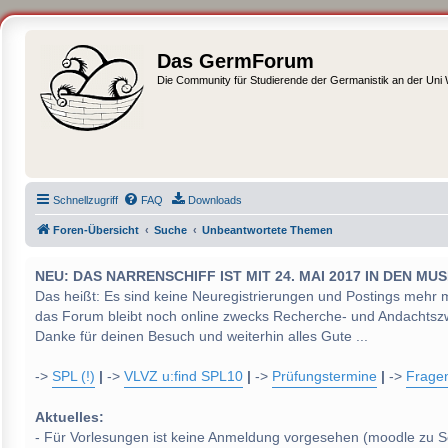
Das GermForum
Die Community für Studierende der Germanistik an der Uni
Schnellzugriff
FAQ
Downloads
Foren-Übersicht
Suche
Unbeantwortete Themen
NEU: DAS NARRENSCHIFF IST MIT 24. MAI 2017 IN DEN
Das heißt: Es sind keine Neuregistrierungen und Postings mehr 
das Forum bleibt noch online zwecks Recherche- und Andachtsz
Danke für deinen Besuch und weiterhin alles Gute ...
->
SPL (!)
|
->
VLVZ u:find SPL10
|
->
Prüfungstermine
|
->
Frage
Aktuelles:
- Für Vorlesungen ist keine Anmeldung vorgesehen (moodle zu S