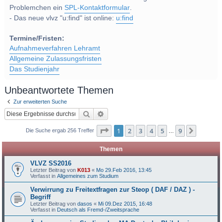
Problemchen ein
SPL-Kontaktformular
.
- Das neue vlvz "u:find" ist online:
u:find
Termine/Fristen:
Aufnahmeverfahren Lehramt
Allgemeine Zulassungsfristen
Das Studienjahr
Unbeantwortete Themen
Zur erweiterten Suche
Suche
Erweiterte Suche
Seite
1
von
9
1
2
3
4
5
9
Nächst
Die Suche ergab 256 Treffer
…
Themen
VLVZ SS2016
Letzter Beitrag von
K013
«
Mo 29.Feb 2016, 13:45
Verfasst in
Allgemeines zum Studium
Verwirrung zu Freitextfragen zur Steop ( DAF / DAZ ) -
Begriff
Letzter Beitrag von
dasos
«
Mi 09.Dez 2015, 16:48
Verfasst in
Deutsch als Fremd-/Zweitsprache