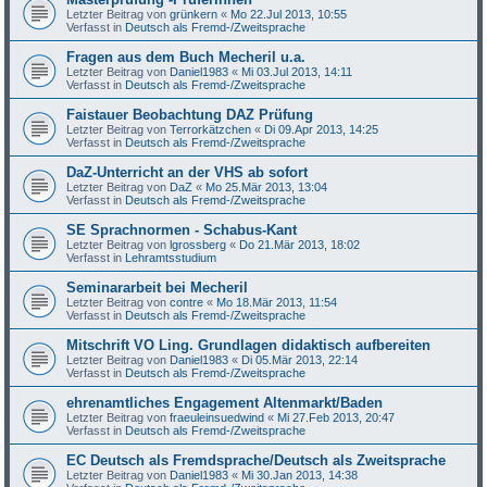
Letzter Beitrag von
grünkern
«
Mo 22.Jul 2013, 10:55
Verfasst in
Deutsch als Fremd-/Zweitsprache
Fragen aus dem Buch Mecheril u.a.
Letzter Beitrag von
Daniel1983
«
Mi 03.Jul 2013, 14:11
Verfasst in
Deutsch als Fremd-/Zweitsprache
Faistauer Beobachtung DAZ Prüfung
Letzter Beitrag von
Terrorkätzchen
«
Di 09.Apr 2013, 14:25
Verfasst in
Deutsch als Fremd-/Zweitsprache
DaZ-Unterricht an der VHS ab sofort
Letzter Beitrag von
DaZ
«
Mo 25.Mär 2013, 13:04
Verfasst in
Deutsch als Fremd-/Zweitsprache
SE Sprachnormen - Schabus-Kant
Letzter Beitrag von
lgrossberg
«
Do 21.Mär 2013, 18:02
Verfasst in
Lehramtsstudium
Seminararbeit bei Mecheril
Letzter Beitrag von
contre
«
Mo 18.Mär 2013, 11:54
Verfasst in
Deutsch als Fremd-/Zweitsprache
Mitschrift VO Ling. Grundlagen didaktisch aufbereiten
Letzter Beitrag von
Daniel1983
«
Di 05.Mär 2013, 22:14
Verfasst in
Deutsch als Fremd-/Zweitsprache
ehrenamtliches Engagement Altenmarkt/Baden
Letzter Beitrag von
fraeuleinsuedwind
«
Mi 27.Feb 2013, 20:47
Verfasst in
Deutsch als Fremd-/Zweitsprache
EC Deutsch als Fremdsprache/Deutsch als Zweitsprache
Letzter Beitrag von
Daniel1983
«
Mi 30.Jan 2013, 14:38