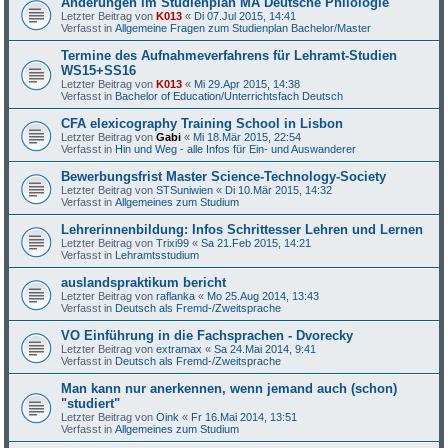
Änderungen im Studienplan MA Deutsche Philologie
Letzter Beitrag von
K013
«
Di 07.Jul 2015, 14:41
Verfasst in
Allgemeine Fragen zum Studienplan Bachelor/Master
Termine des Aufnahmeverfahrens für Lehramt-Studien
WS15+SS16
Letzter Beitrag von
K013
«
Mi 29.Apr 2015, 14:38
Verfasst in
Bachelor of Education/Unterrichtsfach Deutsch
CFA elexicography Training School in Lisbon
Letzter Beitrag von
Gabi
«
Mi 18.Mär 2015, 22:54
Verfasst in
Hin und Weg - alle Infos für Ein- und Auswanderer
Bewerbungsfrist Master Science-Technology-Society
Letzter Beitrag von
STSuniwien
«
Di 10.Mär 2015, 14:32
Verfasst in
Allgemeines zum Studium
Lehrerinnenbildung: Infos Schrittesser Lehren und Lernen
Letzter Beitrag von
Trixi99
«
Sa 21.Feb 2015, 14:21
Verfasst in
Lehramtsstudium
auslandspraktikum bericht
Letzter Beitrag von
raflanka
«
Mo 25.Aug 2014, 13:43
Verfasst in
Deutsch als Fremd-/Zweitsprache
VO Einführung in die Fachsprachen - Dvorecky
Letzter Beitrag von
extramax
«
Sa 24.Mai 2014, 9:41
Verfasst in
Deutsch als Fremd-/Zweitsprache
Man kann nur anerkennen, wenn jemand auch (schon)
"studiert"
Letzter Beitrag von
Oink
«
Fr 16.Mai 2014, 13:51
Verfasst in
Allgemeines zum Studium