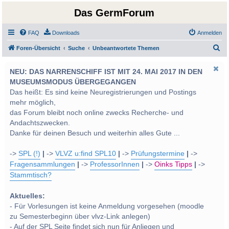
Das GermForum
FAQ
Downloads
Anmelden
S
Foren-Übersicht
Suche
Unbeantwortete Themen
u
NEU: DAS NARRENSCHIFF IST MIT 24. MAI 2017 IN DEN
c
MUSEUMSMODUS ÜBERGEGANGEN
h
Das heißt: Es sind keine Neuregistrierungen und Postings
e
mehr möglich,
das Forum bleibt noch online zwecks Recherche- und
Andachtszwecken.
Danke für deinen Besuch und weiterhin alles Gute ...
->
SPL (!)
|
->
VLVZ u:find SPL10
|
->
Prüfungstermine
|
->
Fragensammlungen
|
->
ProfessorInnen
|
->
Oinks Tipps
|
->
Stammtisch?
Aktuelles:
- Für Vorlesungen ist keine Anmeldung vorgesehen (moodle
zu Semesterbeginn über vlvz-Link anlegen)
- Auf der SPL Seite findet sich nun für Anliegen und