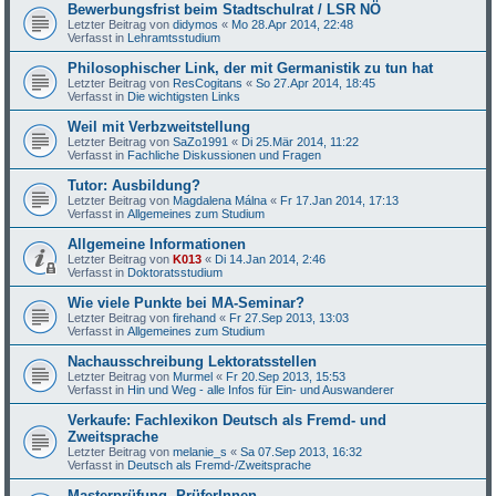
Bewerbungsfrist beim Stadtschulrat / LSR NÖ
Letzter Beitrag von
didymos
«
Mo 28.Apr 2014, 22:48
Verfasst in
Lehramtsstudium
Philosophischer Link, der mit Germanistik zu tun hat
Letzter Beitrag von
ResCogitans
«
So 27.Apr 2014, 18:45
Verfasst in
Die wichtigsten Links
Weil mit Verbzweitstellung
Letzter Beitrag von
SaZo1991
«
Di 25.Mär 2014, 11:22
Verfasst in
Fachliche Diskussionen und Fragen
Tutor: Ausbildung?
Letzter Beitrag von
Magdalena Málna
«
Fr 17.Jan 2014, 17:13
Verfasst in
Allgemeines zum Studium
Allgemeine Informationen
Letzter Beitrag von
K013
«
Di 14.Jan 2014, 2:46
Verfasst in
Doktoratsstudium
Wie viele Punkte bei MA-Seminar?
Letzter Beitrag von
firehand
«
Fr 27.Sep 2013, 13:03
Verfasst in
Allgemeines zum Studium
Nachausschreibung Lektoratsstellen
Letzter Beitrag von
Murmel
«
Fr 20.Sep 2013, 15:53
Verfasst in
Hin und Weg - alle Infos für Ein- und Auswanderer
Verkaufe: Fachlexikon Deutsch als Fremd- und
Zweitsprache
Letzter Beitrag von
melanie_s
«
Sa 07.Sep 2013, 16:32
Verfasst in
Deutsch als Fremd-/Zweitsprache
Masterprüfung -PrüferInnen