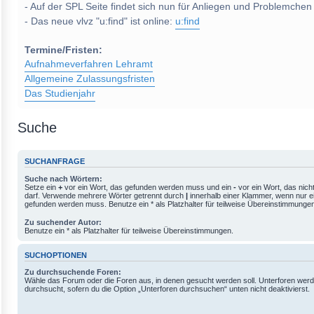
- Auf der SPL Seite findet sich nun für Anliegen und Problemchen
- Das neue vlvz "u:find" ist online:
u:find
Termine/Fristen:
Aufnahmeverfahren Lehramt
Allgemeine Zulassungsfristen
Das Studienjahr
Suche
SUCHANFRAGE
Suche nach Wörtern:
Setze ein
+
vor ein Wort, das gefunden werden muss und ein
-
vor ein Wort, das nic
darf. Verwende mehrere Wörter getrennt durch
|
innerhalb einer Klammer, wenn nur e
gefunden werden muss. Benutze ein * als Platzhalter für teilweise Übereinstimmunge
Zu suchender Autor:
Benutze ein * als Platzhalter für teilweise Übereinstimmungen.
SUCHOPTIONEN
Zu durchsuchende Foren:
Wähle das Forum oder die Foren aus, in denen gesucht werden soll. Unterforen werd
durchsucht, sofern du die Option „Unterforen durchsuchen“ unten nicht deaktivierst.