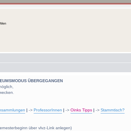
 Wien
 MUSEUMSMODUS ÜBERGEGANGEN
möglich,
wecken.
nsammlungen
|
->
ProfessorInnen
|
->
Oinks Tipps
|
->
Stammtisch?
emesterbeginn über vlvz-Link anlegen)