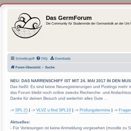
Das GermForum
Die Community für Studierende der Germanistik an der Uni
Schnellzugriff
FAQ
Downloads
Foren-Übersicht
Suche
NEU: DAS NARRENSCHIFF IST MIT 24. MAI 2017 IN DEN
Das heißt: Es sind keine Neuregistrierungen und Postings mehr 
das Forum bleibt noch online zwecks Recherche- und Andachtsz
Danke für deinen Besuch und weiterhin alles Gute ...
->
SPL (!)
|
->
VLVZ u:find SPL10
|
->
Prüfungstermine
|
->
Frage
Aktuelles:
- Für Vorlesungen ist keine Anmeldung vorgesehen (moodle zu S