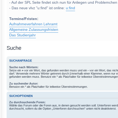
- Auf der SPL Seite findet sich nun für Anliegen und Problemchen
- Das neue vlvz "u:find" ist online:
u:find
Termine/Fristen:
Aufnahmeverfahren Lehramt
Allgemeine Zulassungsfristen
Das Studienjahr
Suche
SUCHANFRAGE
Suche nach Wörtern:
Setze ein
+
vor ein Wort, das gefunden werden muss und ein
-
vor ein Wort, das nic
darf. Verwende mehrere Wörter getrennt durch
|
innerhalb einer Klammer, wenn nur e
gefunden werden muss. Benutze ein * als Platzhalter für teilweise Übereinstimmunge
Zu suchender Autor:
Benutze ein * als Platzhalter für teilweise Übereinstimmungen.
SUCHOPTIONEN
Zu durchsuchende Foren:
Wähle das Forum oder die Foren aus, in denen gesucht werden soll. Unterforen werd
durchsucht, sofern du die Option „Unterforen durchsuchen“ unten nicht deaktivierst.