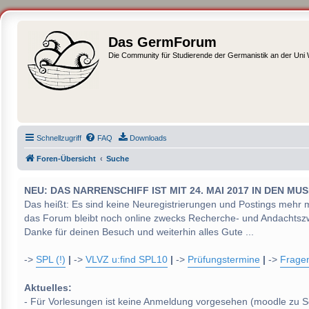
Das GermForum
Die Community für Studierende der Germanistik an der Uni
Schnellzugriff
FAQ
Downloads
Foren-Übersicht
Suche
NEU: DAS NARRENSCHIFF IST MIT 24. MAI 2017 IN DEN
Das heißt: Es sind keine Neuregistrierungen und Postings mehr 
das Forum bleibt noch online zwecks Recherche- und Andachtsz
Danke für deinen Besuch und weiterhin alles Gute ...
->
SPL (!)
|
->
VLVZ u:find SPL10
|
->
Prüfungstermine
|
->
Frage
Aktuelles:
- Für Vorlesungen ist keine Anmeldung vorgesehen (moodle zu S