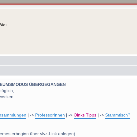
 Wien
 MUSEUMSMODUS ÜBERGEGANGEN
möglich,
wecken.
nsammlungen
|
->
ProfessorInnen
|
->
Oinks Tipps
|
->
Stammtisch?
emesterbeginn über vlvz-Link anlegen)