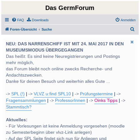
Das GermForum
FAQ
Downloads
Anmelden
S
Foren-Übersicht
Suche
u
NEU: DAS NARRENSCHIFF IST MIT 24. MAI 2017 IN DEN
c
MUSEUMSMODUS ÜBERGEGANGEN
h
Das heißt: Es sind keine Neuregistrierungen und Postings
e
mehr möglich,
das Forum bleibt noch online zwecks Recherche- und
Andachtszwecken.
Danke für deinen Besuch und weiterhin alles Gute ...
->
SPL (!)
|
->
VLVZ u:find SPL10
|
->
Prüfungstermine
|
->
Fragensammlungen
|
->
ProfessorInnen
|
->
Oinks Tipps
|
->
Stammtisch?
Aktuelles:
- Für Vorlesungen ist keine Anmeldung vorgesehen (moodle
zu Semesterbeginn über vlvz-Link anlegen)
- Auf der SPL Seite findet sich nun für Anliegen und