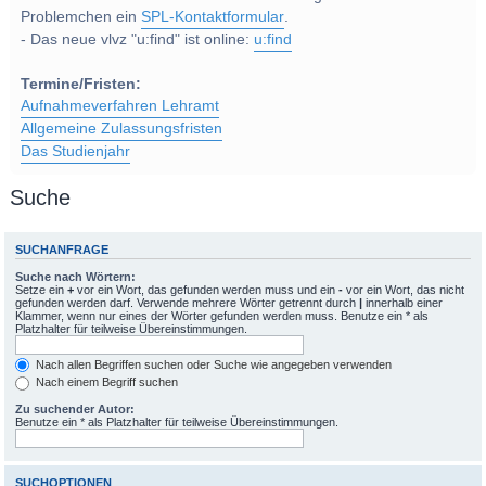
Problemchen ein
SPL-Kontaktformular
.
- Das neue vlvz "u:find" ist online:
u:find
Termine/Fristen:
Aufnahmeverfahren Lehramt
Allgemeine Zulassungsfristen
Das Studienjahr
Suche
SUCHANFRAGE
Suche nach Wörtern:
Setze ein
+
vor ein Wort, das gefunden werden muss und ein
-
vor ein Wort, das nicht
gefunden werden darf. Verwende mehrere Wörter getrennt durch
|
innerhalb einer
Klammer, wenn nur eines der Wörter gefunden werden muss. Benutze ein * als
Platzhalter für teilweise Übereinstimmungen.
Nach allen Begriffen suchen oder Suche wie angegeben verwenden
Nach einem Begriff suchen
Zu suchender Autor:
Benutze ein * als Platzhalter für teilweise Übereinstimmungen.
SUCHOPTIONEN