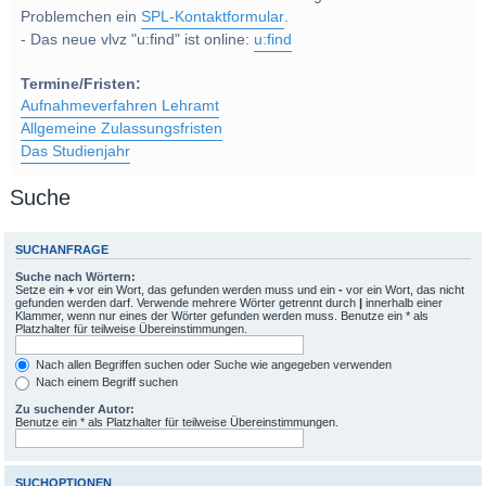
Problemchen ein
SPL-Kontaktformular
.
- Das neue vlvz "u:find" ist online:
u:find
Termine/Fristen:
Aufnahmeverfahren Lehramt
Allgemeine Zulassungsfristen
Das Studienjahr
Suche
SUCHANFRAGE
Suche nach Wörtern:
Setze ein
+
vor ein Wort, das gefunden werden muss und ein
-
vor ein Wort, das nicht
gefunden werden darf. Verwende mehrere Wörter getrennt durch
|
innerhalb einer
Klammer, wenn nur eines der Wörter gefunden werden muss. Benutze ein * als
Platzhalter für teilweise Übereinstimmungen.
Nach allen Begriffen suchen oder Suche wie angegeben verwenden
Nach einem Begriff suchen
Zu suchender Autor:
Benutze ein * als Platzhalter für teilweise Übereinstimmungen.
SUCHOPTIONEN