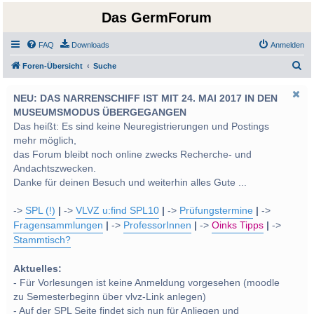
Das GermForum
FAQ
Downloads
Anmelden
S
Foren-Übersicht
Suche
u
NEU: DAS NARRENSCHIFF IST MIT 24. MAI 2017 IN DEN
c
MUSEUMSMODUS ÜBERGEGANGEN
h
Das heißt: Es sind keine Neuregistrierungen und Postings
e
mehr möglich,
das Forum bleibt noch online zwecks Recherche- und
Andachtszwecken.
Danke für deinen Besuch und weiterhin alles Gute ...
->
SPL (!)
|
->
VLVZ u:find SPL10
|
->
Prüfungstermine
|
->
Fragensammlungen
|
->
ProfessorInnen
|
->
Oinks Tipps
|
->
Stammtisch?
Aktuelles:
- Für Vorlesungen ist keine Anmeldung vorgesehen (moodle
zu Semesterbeginn über vlvz-Link anlegen)
- Auf der SPL Seite findet sich nun für Anliegen und