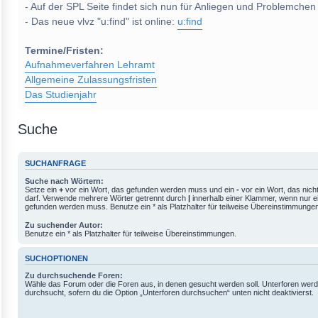
- Auf der SPL Seite findet sich nun für Anliegen und Problemchen
- Das neue vlvz "u:find" ist online:
u:find
Termine/Fristen:
Aufnahmeverfahren Lehramt
Allgemeine Zulassungsfristen
Das Studienjahr
Suche
SUCHANFRAGE
Suche nach Wörtern:
Setze ein
+
vor ein Wort, das gefunden werden muss und ein
-
vor ein Wort, das nic
darf. Verwende mehrere Wörter getrennt durch
|
innerhalb einer Klammer, wenn nur e
gefunden werden muss. Benutze ein * als Platzhalter für teilweise Übereinstimmunge
Zu suchender Autor:
Benutze ein * als Platzhalter für teilweise Übereinstimmungen.
SUCHOPTIONEN
Zu durchsuchende Foren:
Wähle das Forum oder die Foren aus, in denen gesucht werden soll. Unterforen werd
durchsucht, sofern du die Option „Unterforen durchsuchen“ unten nicht deaktivierst.