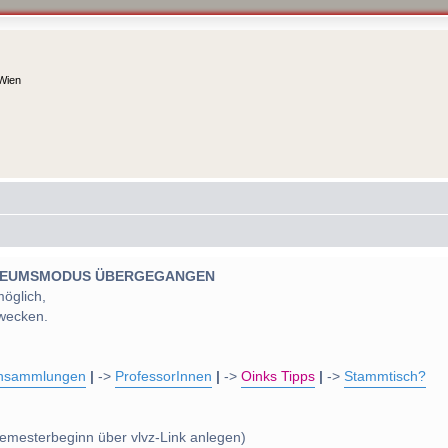
 Wien
 MUSEUMSMODUS ÜBERGEGANGEN
möglich,
wecken.
nsammlungen
|
->
ProfessorInnen
|
->
Oinks Tipps
|
->
Stammtisch?
emesterbeginn über vlvz-Link anlegen)