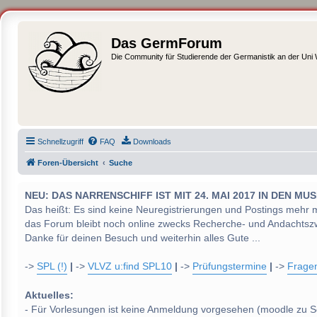
Das GermForum
Die Community für Studierende der Germanistik an der Uni
Schnellzugriff
FAQ
Downloads
Foren-Übersicht
Suche
NEU: DAS NARRENSCHIFF IST MIT 24. MAI 2017 IN DEN
Das heißt: Es sind keine Neuregistrierungen und Postings mehr 
das Forum bleibt noch online zwecks Recherche- und Andachtsz
Danke für deinen Besuch und weiterhin alles Gute ...
->
SPL (!)
|
->
VLVZ u:find SPL10
|
->
Prüfungstermine
|
->
Frage
Aktuelles:
- Für Vorlesungen ist keine Anmeldung vorgesehen (moodle zu S