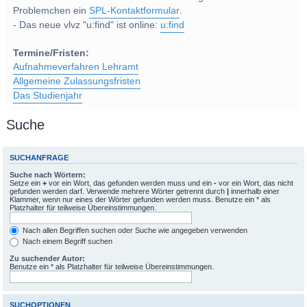
Problemchen ein
SPL-Kontaktformular
.
- Das neue vlvz "u:find" ist online:
u:find
Termine/Fristen:
Aufnahmeverfahren Lehramt
Allgemeine Zulassungsfristen
Das Studienjahr
Suche
SUCHANFRAGE
Suche nach Wörtern:
Setze ein
+
vor ein Wort, das gefunden werden muss und ein
-
vor ein Wort, das nicht
gefunden werden darf. Verwende mehrere Wörter getrennt durch
|
innerhalb einer
Klammer, wenn nur eines der Wörter gefunden werden muss. Benutze ein * als
Platzhalter für teilweise Übereinstimmungen.
Nach allen Begriffen suchen oder Suche wie angegeben verwenden
Nach einem Begriff suchen
Zu suchender Autor:
Benutze ein * als Platzhalter für teilweise Übereinstimmungen.
SUCHOPTIONEN