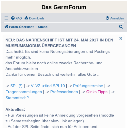
Das GermForum
FAQ
Downloads
Anmelden
S
Foren-Übersicht
Suche
u
NEU: DAS NARRENSCHIFF IST MIT 24. MAI 2017 IN DEN
c
MUSEUMSMODUS ÜBERGEGANGEN
h
Das heißt: Es sind keine Neuregistrierungen und Postings
e
mehr möglich,
das Forum bleibt noch online zwecks Recherche- und
Andachtszwecken.
Danke für deinen Besuch und weiterhin alles Gute ...
->
SPL (!)
|
->
VLVZ u:find SPL10
|
->
Prüfungstermine
|
->
Fragensammlungen
|
->
ProfessorInnen
|
->
Oinks Tipps
|
->
Stammtisch?
Aktuelles:
- Für Vorlesungen ist keine Anmeldung vorgesehen (moodle
zu Semesterbeginn über vlvz-Link anlegen)
- Auf der SPL Seite findet sich nun für Anliegen und