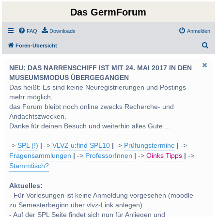
Das GermForum
FAQ
Downloads
Anmelden
S
Foren-Übersicht
u
NEU: DAS NARRENSCHIFF IST MIT 24. MAI 2017 IN DEN
c
MUSEUMSMODUS ÜBERGEGANGEN
h
Das heißt: Es sind keine Neuregistrierungen und Postings
e
mehr möglich,
das Forum bleibt noch online zwecks Recherche- und
Andachtszwecken.
Danke für deinen Besuch und weiterhin alles Gute ...
->
SPL (!)
|
->
VLVZ u:find SPL10
|
->
Prüfungstermine
|
->
Fragensammlungen
|
->
ProfessorInnen
|
->
Oinks Tipps
|
->
Stammtisch?
Aktuelles:
- Für Vorlesungen ist keine Anmeldung vorgesehen (moodle
zu Semesterbeginn über vlvz-Link anlegen)
- Auf der SPL Seite findet sich nun für Anliegen und