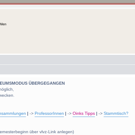
 Wien
 MUSEUMSMODUS ÜBERGEGANGEN
möglich,
wecken.
nsammlungen
|
->
ProfessorInnen
|
->
Oinks Tipps
|
->
Stammtisch?
emesterbeginn über vlvz-Link anlegen)