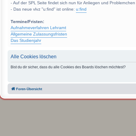
- Auf der SPL Seite findet sich nun für Anliegen und Problemchen
- Das neue vlvz "u:find" ist online:
u:find
Termine/Fristen:
Aufnahmeverfahren Lehramt
Allgemeine Zulassungsfristen
Das Studienjahr
Alle Cookies löschen
Bist du dir sicher, dass du alle Cookies des Boards löschen möchtest?
Foren-Übersicht