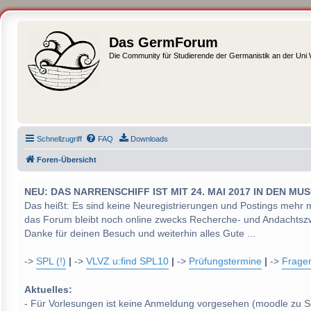
Das GermForum
Die Community für Studierende der Germanistik an der Uni
Schnellzugriff
FAQ
Downloads
Foren-Übersicht
NEU: DAS NARRENSCHIFF IST MIT 24. MAI 2017 IN DEN
Das heißt: Es sind keine Neuregistrierungen und Postings mehr 
das Forum bleibt noch online zwecks Recherche- und Andachtsz
Danke für deinen Besuch und weiterhin alles Gute ...
->
SPL (!)
|
->
VLVZ u:find SPL10
|
->
Prüfungstermine
|
->
Frage
Aktuelles:
- Für Vorlesungen ist keine Anmeldung vorgesehen (moodle zu S