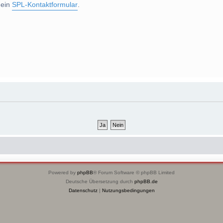
 ein
SPL-Kontaktformular
.
Powered by
phpBB
® Forum Software © phpBB Limited
Deutsche Übersetzung durch
phpBB.de
Datenschutz
|
Nutzungsbedingungen