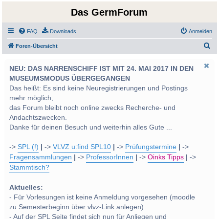
Das GermForum
FAQ
Downloads
Anmelden
S
Foren-Übersicht
u
NEU: DAS NARRENSCHIFF IST MIT 24. MAI 2017 IN DEN
c
MUSEUMSMODUS ÜBERGEGANGEN
h
Das heißt: Es sind keine Neuregistrierungen und Postings
e
mehr möglich,
das Forum bleibt noch online zwecks Recherche- und
Andachtszwecken.
Danke für deinen Besuch und weiterhin alles Gute ...
->
SPL (!)
|
->
VLVZ u:find SPL10
|
->
Prüfungstermine
|
->
Fragensammlungen
|
->
ProfessorInnen
|
->
Oinks Tipps
|
->
Stammtisch?
Aktuelles:
- Für Vorlesungen ist keine Anmeldung vorgesehen (moodle
zu Semesterbeginn über vlvz-Link anlegen)
- Auf der SPL Seite findet sich nun für Anliegen und