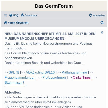
Das GermForum
FAQ
Downloads
Anmelden
S
Foren-Übersicht
u
NEU: DAS NARRENSCHIFF IST MIT 24. MAI 2017 IN DEN
c
MUSEUMSMODUS ÜBERGEGANGEN
h
Das heißt: Es sind keine Neuregistrierungen und Postings
e
mehr möglich,
das Forum bleibt noch online zwecks Recherche- und
Andachtszwecken.
Danke für deinen Besuch und weiterhin alles Gute ...
->
SPL (!)
|
->
VLVZ u:find SPL10
|
->
Prüfungstermine
|
->
Fragensammlungen
|
->
ProfessorInnen
|
->
Oinks Tipps
|
->
Stammtisch?
Aktuelles:
- Für Vorlesungen ist keine Anmeldung vorgesehen (moodle
zu Semesterbeginn über vlvz-Link anlegen)
- Auf der SPL Seite findet sich nun für Anliegen und