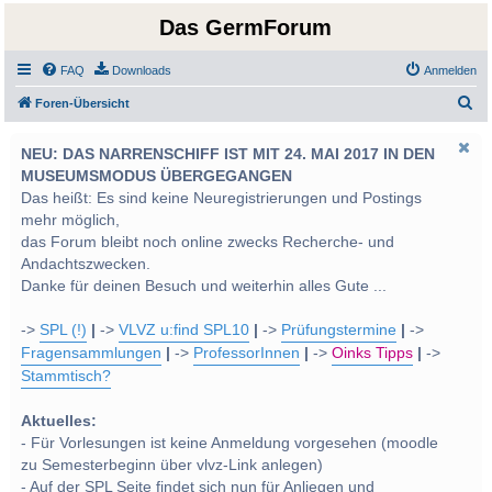
Das GermForum
FAQ
Downloads
Anmelden
S
Foren-Übersicht
u
NEU: DAS NARRENSCHIFF IST MIT 24. MAI 2017 IN DEN
c
MUSEUMSMODUS ÜBERGEGANGEN
h
Das heißt: Es sind keine Neuregistrierungen und Postings
e
mehr möglich,
das Forum bleibt noch online zwecks Recherche- und
Andachtszwecken.
Danke für deinen Besuch und weiterhin alles Gute ...
->
SPL (!)
|
->
VLVZ u:find SPL10
|
->
Prüfungstermine
|
->
Fragensammlungen
|
->
ProfessorInnen
|
->
Oinks Tipps
|
->
Stammtisch?
Aktuelles:
- Für Vorlesungen ist keine Anmeldung vorgesehen (moodle
zu Semesterbeginn über vlvz-Link anlegen)
- Auf der SPL Seite findet sich nun für Anliegen und