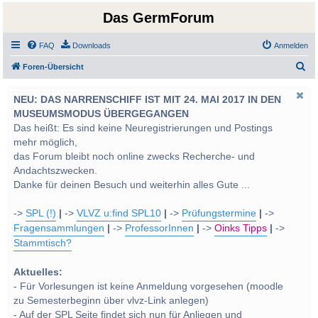
Das GermForum
FAQ
Downloads
Anmelden
S
Foren-Übersicht
u
NEU: DAS NARRENSCHIFF IST MIT 24. MAI 2017 IN DEN
c
MUSEUMSMODUS ÜBERGEGANGEN
h
Das heißt: Es sind keine Neuregistrierungen und Postings
e
mehr möglich,
das Forum bleibt noch online zwecks Recherche- und
Andachtszwecken.
Danke für deinen Besuch und weiterhin alles Gute ...
->
SPL (!)
|
->
VLVZ u:find SPL10
|
->
Prüfungstermine
|
->
Fragensammlungen
|
->
ProfessorInnen
|
->
Oinks Tipps
|
->
Stammtisch?
Aktuelles:
- Für Vorlesungen ist keine Anmeldung vorgesehen (moodle
zu Semesterbeginn über vlvz-Link anlegen)
- Auf der SPL Seite findet sich nun für Anliegen und