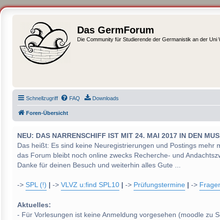
Das GermForum
Die Community für Studierende der Germanistik an der Uni
Schnellzugriff
FAQ
Downloads
Foren-Übersicht
NEU: DAS NARRENSCHIFF IST MIT 24. MAI 2017 IN DEN
Das heißt: Es sind keine Neuregistrierungen und Postings mehr 
das Forum bleibt noch online zwecks Recherche- und Andachtsz
Danke für deinen Besuch und weiterhin alles Gute ...
->
SPL (!)
|
->
VLVZ u:find SPL10
|
->
Prüfungstermine
|
->
Frage
Aktuelles:
- Für Vorlesungen ist keine Anmeldung vorgesehen (moodle zu S