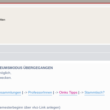
 Wien
 MUSEUMSMODUS ÜBERGEGANGEN
möglich,
wecken.
nsammlungen
|
->
ProfessorInnen
|
->
Oinks Tipps
|
->
Stammtisch?
emesterbeginn über vlvz-Link anlegen)