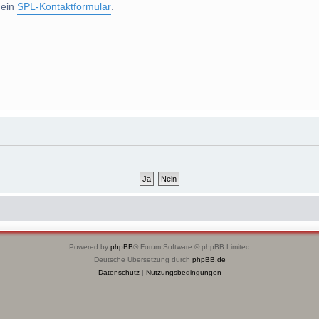
 ein
SPL-Kontaktformular
.
Powered by
phpBB
® Forum Software © phpBB Limited
Deutsche Übersetzung durch
phpBB.de
Datenschutz
|
Nutzungsbedingungen