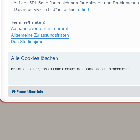
- Auf der SPL Seite findet sich nun für Anliegen und Problemchen
- Das neue vlvz "u:find" ist online:
u:find
Termine/Fristen:
Aufnahmeverfahren Lehramt
Allgemeine Zulassungsfristen
Das Studienjahr
Alle Cookies löschen
Bist du dir sicher, dass du alle Cookies des Boards löschen möchtest?
Foren-Übersicht