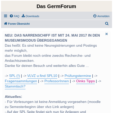
Das GermForum
FAQ
Downloads
Anmelden
S
Foren-Übersicht
u
NEU: DAS NARRENSCHIFF IST MIT 24. MAI 2017 IN DEN
c
MUSEUMSMODUS ÜBERGEGANGEN
h
Das heißt: Es sind keine Neuregistrierungen und Postings
e
mehr möglich,
das Forum bleibt noch online zwecks Recherche- und
Andachtszwecken.
Danke für deinen Besuch und weiterhin alles Gute ...
->
SPL (!)
|
->
VLVZ u:find SPL10
|
->
Prüfungstermine
|
->
Fragensammlungen
|
->
ProfessorInnen
|
->
Oinks Tipps
|
->
Stammtisch?
Aktuelles:
- Für Vorlesungen ist keine Anmeldung vorgesehen (moodle
zu Semesterbeginn über vlvz-Link anlegen)
- Auf der SPL Seite findet sich nun für Anliegen und