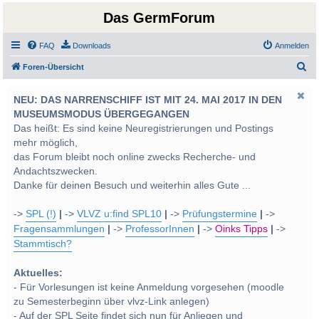
Das GermForum
FAQ
Downloads
Anmelden
S
Foren-Übersicht
u
NEU: DAS NARRENSCHIFF IST MIT 24. MAI 2017 IN DEN
c
MUSEUMSMODUS ÜBERGEGANGEN
h
Das heißt: Es sind keine Neuregistrierungen und Postings
e
mehr möglich,
das Forum bleibt noch online zwecks Recherche- und
Andachtszwecken.
Danke für deinen Besuch und weiterhin alles Gute ...
->
SPL (!)
|
->
VLVZ u:find SPL10
|
->
Prüfungstermine
|
->
Fragensammlungen
|
->
ProfessorInnen
|
->
Oinks Tipps
|
->
Stammtisch?
Aktuelles:
- Für Vorlesungen ist keine Anmeldung vorgesehen (moodle
zu Semesterbeginn über vlvz-Link anlegen)
- Auf der SPL Seite findet sich nun für Anliegen und