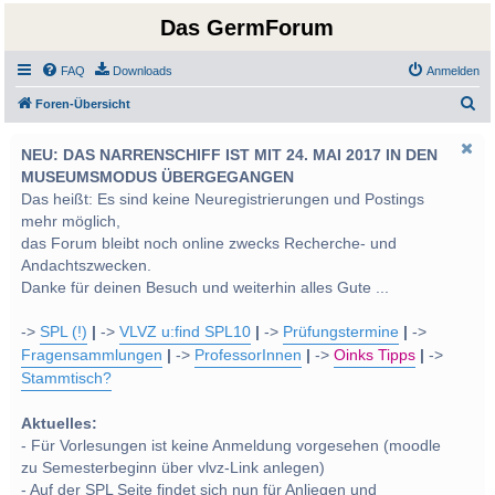
Das GermForum
FAQ
Downloads
Anmelden
S
Foren-Übersicht
u
NEU: DAS NARRENSCHIFF IST MIT 24. MAI 2017 IN DEN
c
MUSEUMSMODUS ÜBERGEGANGEN
h
Das heißt: Es sind keine Neuregistrierungen und Postings
e
mehr möglich,
das Forum bleibt noch online zwecks Recherche- und
Andachtszwecken.
Danke für deinen Besuch und weiterhin alles Gute ...
->
SPL (!)
|
->
VLVZ u:find SPL10
|
->
Prüfungstermine
|
->
Fragensammlungen
|
->
ProfessorInnen
|
->
Oinks Tipps
|
->
Stammtisch?
Aktuelles:
- Für Vorlesungen ist keine Anmeldung vorgesehen (moodle
zu Semesterbeginn über vlvz-Link anlegen)
- Auf der SPL Seite findet sich nun für Anliegen und