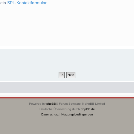
 ein
SPL-Kontaktformular
.
Powered by
phpBB
® Forum Software © phpBB Limited
Deutsche Übersetzung durch
phpBB.de
Datenschutz
|
Nutzungsbedingungen