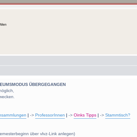
 Wien
 MUSEUMSMODUS ÜBERGEGANGEN
möglich,
wecken.
nsammlungen
|
->
ProfessorInnen
|
->
Oinks Tipps
|
->
Stammtisch?
emesterbeginn über vlvz-Link anlegen)