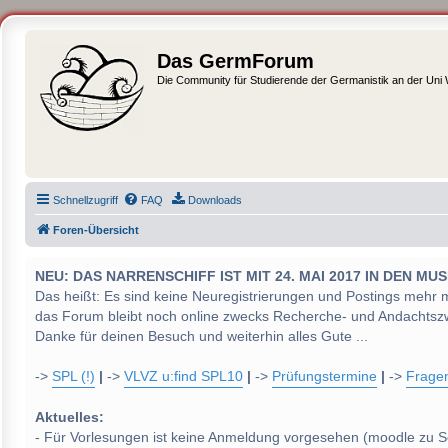
Das GermForum
Die Community für Studierende der Germanistik an der Uni
Schnellzugriff
FAQ
Downloads
Foren-Übersicht
NEU: DAS NARRENSCHIFF IST MIT 24. MAI 2017 IN DEN
Das heißt: Es sind keine Neuregistrierungen und Postings mehr 
das Forum bleibt noch online zwecks Recherche- und Andachtsz
Danke für deinen Besuch und weiterhin alles Gute ...
->
SPL (!)
|
->
VLVZ u:find SPL10
|
->
Prüfungstermine
|
->
Frage
Aktuelles:
- Für Vorlesungen ist keine Anmeldung vorgesehen (moodle zu S