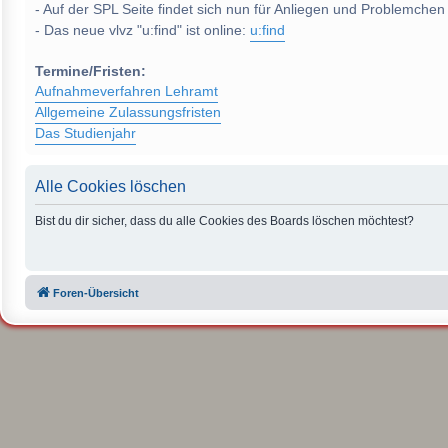
- Auf der SPL Seite findet sich nun für Anliegen und Problemchen
- Das neue vlvz "u:find" ist online:
u:find
Termine/Fristen:
Aufnahmeverfahren Lehramt
Allgemeine Zulassungsfristen
Das Studienjahr
Alle Cookies löschen
Bist du dir sicher, dass du alle Cookies des Boards löschen möchtest?
Foren-Übersicht