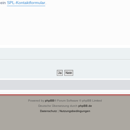
 ein
SPL-Kontaktformular
.
Powered by
phpBB
® Forum Software © phpBB Limited
Deutsche Übersetzung durch
phpBB.de
Datenschutz
|
Nutzungsbedingungen