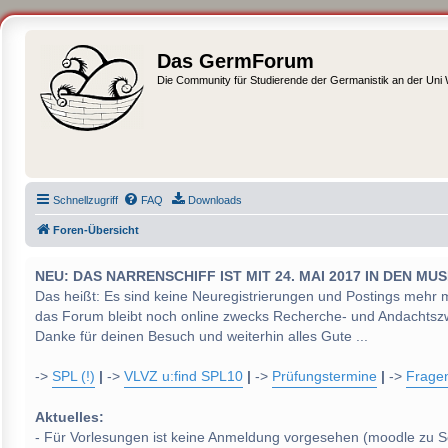
Das GermForum
Die Community für Studierende der Germanistik an der Uni
Schnellzugriff
FAQ
Downloads
Foren-Übersicht
NEU: DAS NARRENSCHIFF IST MIT 24. MAI 2017 IN DEN
Das heißt: Es sind keine Neuregistrierungen und Postings mehr 
das Forum bleibt noch online zwecks Recherche- und Andachtsz
Danke für deinen Besuch und weiterhin alles Gute ...
->
SPL (!)
|
->
VLVZ u:find SPL10
|
->
Prüfungstermine
|
->
Frage
Aktuelles:
- Für Vorlesungen ist keine Anmeldung vorgesehen (moodle zu S