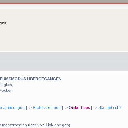
 Wien
 MUSEUMSMODUS ÜBERGEGANGEN
möglich,
wecken.
nsammlungen
|
->
ProfessorInnen
|
->
Oinks Tipps
|
->
Stammtisch?
emesterbeginn über vlvz-Link anlegen)