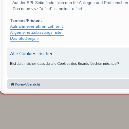
- Auf der SPL Seite findet sich nun für Anliegen und Problemchen
- Das neue vlvz "u:find" ist online:
u:find
Termine/Fristen:
Aufnahmeverfahren Lehramt
Allgemeine Zulassungsfristen
Das Studienjahr
Alle Cookies löschen
Bist du dir sicher, dass du alle Cookies des Boards löschen möchtest?
Foren-Übersicht