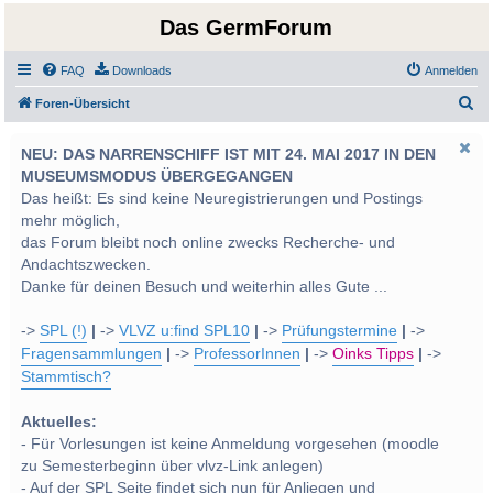
Das GermForum
FAQ
Downloads
Anmelden
S
Foren-Übersicht
u
NEU: DAS NARRENSCHIFF IST MIT 24. MAI 2017 IN DEN
c
MUSEUMSMODUS ÜBERGEGANGEN
h
Das heißt: Es sind keine Neuregistrierungen und Postings
e
mehr möglich,
das Forum bleibt noch online zwecks Recherche- und
Andachtszwecken.
Danke für deinen Besuch und weiterhin alles Gute ...
->
SPL (!)
|
->
VLVZ u:find SPL10
|
->
Prüfungstermine
|
->
Fragensammlungen
|
->
ProfessorInnen
|
->
Oinks Tipps
|
->
Stammtisch?
Aktuelles:
- Für Vorlesungen ist keine Anmeldung vorgesehen (moodle
zu Semesterbeginn über vlvz-Link anlegen)
- Auf der SPL Seite findet sich nun für Anliegen und