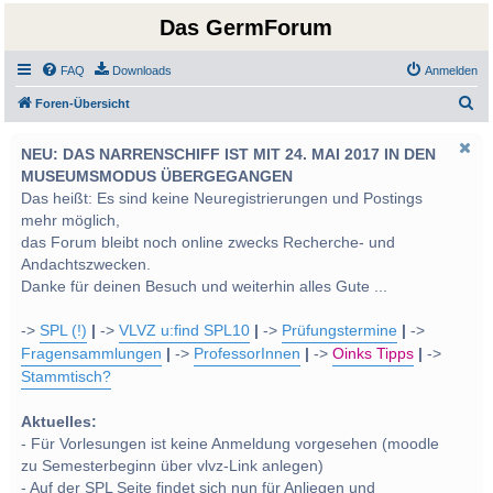
Das GermForum
FAQ
Downloads
Anmelden
S
Foren-Übersicht
u
NEU: DAS NARRENSCHIFF IST MIT 24. MAI 2017 IN DEN
c
MUSEUMSMODUS ÜBERGEGANGEN
h
Das heißt: Es sind keine Neuregistrierungen und Postings
e
mehr möglich,
das Forum bleibt noch online zwecks Recherche- und
Andachtszwecken.
Danke für deinen Besuch und weiterhin alles Gute ...
->
SPL (!)
|
->
VLVZ u:find SPL10
|
->
Prüfungstermine
|
->
Fragensammlungen
|
->
ProfessorInnen
|
->
Oinks Tipps
|
->
Stammtisch?
Aktuelles:
- Für Vorlesungen ist keine Anmeldung vorgesehen (moodle
zu Semesterbeginn über vlvz-Link anlegen)
- Auf der SPL Seite findet sich nun für Anliegen und