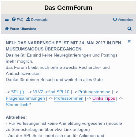
Das GermForum
FAQ
Downloads
Anmelden
S
Foren-Übersicht
u
NEU: DAS NARRENSCHIFF IST MIT 24. MAI 2017 IN DEN
c
MUSEUMSMODUS ÜBERGEGANGEN
h
Das heißt: Es sind keine Neuregistrierungen und Postings
e
mehr möglich,
das Forum bleibt noch online zwecks Recherche- und
Andachtszwecken.
Danke für deinen Besuch und weiterhin alles Gute ...
->
SPL (!)
|
->
VLVZ u:find SPL10
|
->
Prüfungstermine
|
->
Fragensammlungen
|
->
ProfessorInnen
|
->
Oinks Tipps
|
->
Stammtisch?
Aktuelles:
- Für Vorlesungen ist keine Anmeldung vorgesehen (moodle
zu Semesterbeginn über vlvz-Link anlegen)
- Auf der SPL Seite findet sich nun für Anliegen und