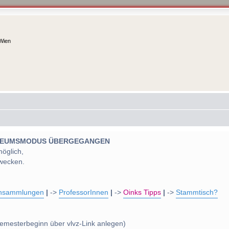
 Wien
 MUSEUMSMODUS ÜBERGEGANGEN
möglich,
wecken.
nsammlungen
|
->
ProfessorInnen
|
->
Oinks Tipps
|
->
Stammtisch?
emesterbeginn über vlvz-Link anlegen)