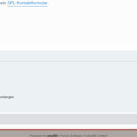
 ein
SPL-Kontaktformular
.
verbergen
Powered by
phpBB
® Forum Software © phpBB Limited