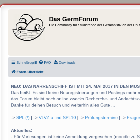
Das GermForum
Die Community für Studierende der Germanistik an der Uni
Schnellzugriff
FAQ
Downloads
Foren-Übersicht
NEU: DAS NARRENSCHIFF IST MIT 24. MAI 2017 IN DEN
Das heißt: Es sind keine Neuregistrierungen und Postings mehr 
das Forum bleibt noch online zwecks Recherche- und Andachtsz
Danke für deinen Besuch und weiterhin alles Gute ...
->
SPL (!)
|
->
VLVZ u:find SPL10
|
->
Prüfungstermine
|
->
Frage
Aktuelles:
- Für Vorlesungen ist keine Anmeldung vorgesehen (moodle zu S