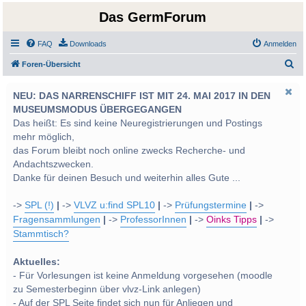
Das GermForum
FAQ
Downloads
Anmelden
S
Foren-Übersicht
u
NEU: DAS NARRENSCHIFF IST MIT 24. MAI 2017 IN DEN
c
MUSEUMSMODUS ÜBERGEGANGEN
h
Das heißt: Es sind keine Neuregistrierungen und Postings
e
mehr möglich,
das Forum bleibt noch online zwecks Recherche- und
Andachtszwecken.
Danke für deinen Besuch und weiterhin alles Gute ...
->
SPL (!)
|
->
VLVZ u:find SPL10
|
->
Prüfungstermine
|
->
Fragensammlungen
|
->
ProfessorInnen
|
->
Oinks Tipps
|
->
Stammtisch?
Aktuelles:
- Für Vorlesungen ist keine Anmeldung vorgesehen (moodle
zu Semesterbeginn über vlvz-Link anlegen)
- Auf der SPL Seite findet sich nun für Anliegen und