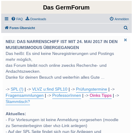
Das GermForum
FAQ
Downloads
Anmelden
S
Foren-Übersicht
u
NEU: DAS NARRENSCHIFF IST MIT 24. MAI 2017 IN DEN
c
MUSEUMSMODUS ÜBERGEGANGEN
h
Das heißt: Es sind keine Neuregistrierungen und Postings
e
mehr möglich,
das Forum bleibt noch online zwecks Recherche- und
Andachtszwecken.
Danke für deinen Besuch und weiterhin alles Gute ...
->
SPL (!)
|
->
VLVZ u:find SPL10
|
->
Prüfungstermine
|
->
Fragensammlungen
|
->
ProfessorInnen
|
->
Oinks Tipps
|
->
Stammtisch?
Aktuelles:
- Für Vorlesungen ist keine Anmeldung vorgesehen (moodle
zu Semesterbeginn über vlvz-Link anlegen)
- Auf der SPL Seite findet sich nun für Anliegen und