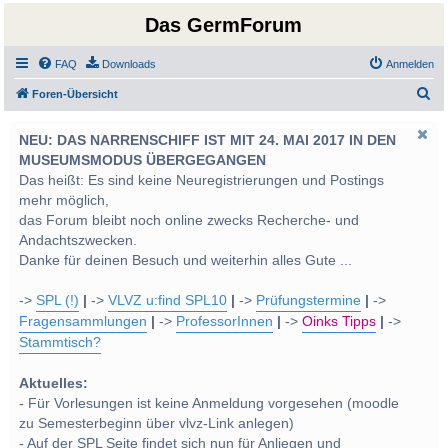
Das GermForum
FAQ
Downloads
Anmelden
S
Foren-Übersicht
u
NEU: DAS NARRENSCHIFF IST MIT 24. MAI 2017 IN DEN
c
MUSEUMSMODUS ÜBERGEGANGEN
h
Das heißt: Es sind keine Neuregistrierungen und Postings
e
mehr möglich,
das Forum bleibt noch online zwecks Recherche- und
Andachtszwecken.
Danke für deinen Besuch und weiterhin alles Gute ...
->
SPL (!)
|
->
VLVZ u:find SPL10
|
->
Prüfungstermine
|
->
Fragensammlungen
|
->
ProfessorInnen
|
->
Oinks Tipps
|
->
Stammtisch?
Aktuelles:
- Für Vorlesungen ist keine Anmeldung vorgesehen (moodle
zu Semesterbeginn über vlvz-Link anlegen)
- Auf der SPL Seite findet sich nun für Anliegen und