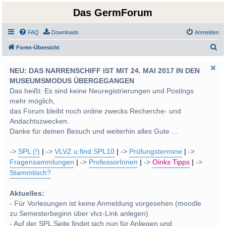
Das GermForum
FAQ
Downloads
Anmelden
S
Foren-Übersicht
u
NEU: DAS NARRENSCHIFF IST MIT 24. MAI 2017 IN DEN
c
MUSEUMSMODUS ÜBERGEGANGEN
h
Das heißt: Es sind keine Neuregistrierungen und Postings
e
mehr möglich,
das Forum bleibt noch online zwecks Recherche- und
Andachtszwecken.
Danke für deinen Besuch und weiterhin alles Gute ...
->
SPL (!)
|
->
VLVZ u:find SPL10
|
->
Prüfungstermine
|
->
Fragensammlungen
|
->
ProfessorInnen
|
->
Oinks Tipps
|
->
Stammtisch?
Aktuelles:
- Für Vorlesungen ist keine Anmeldung vorgesehen (moodle
zu Semesterbeginn über vlvz-Link anlegen)
- Auf der SPL Seite findet sich nun für Anliegen und