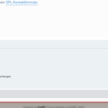
 ein
SPL-Kontaktformular
.
verbergen
Powered by
phpBB
® Forum Software © phpBB Limited