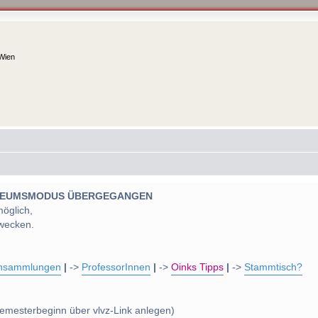
 Wien
 MUSEUMSMODUS ÜBERGEGANGEN
möglich,
wecken.
nsammlungen
|
->
ProfessorInnen
|
->
Oinks Tipps
|
->
Stammtisch?
emesterbeginn über vlvz-Link anlegen)