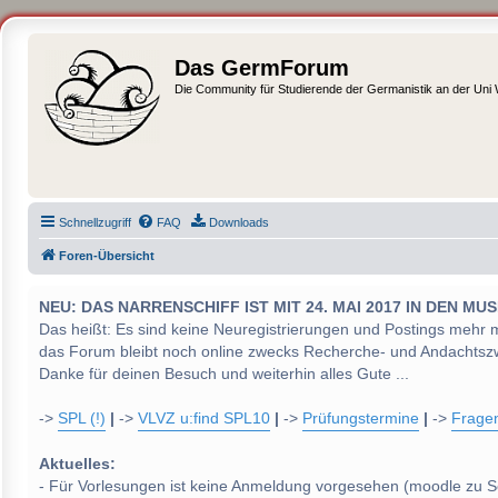
Das GermForum
Die Community für Studierende der Germanistik an der Uni
Schnellzugriff
FAQ
Downloads
Foren-Übersicht
NEU: DAS NARRENSCHIFF IST MIT 24. MAI 2017 IN DEN
Das heißt: Es sind keine Neuregistrierungen und Postings mehr 
das Forum bleibt noch online zwecks Recherche- und Andachtsz
Danke für deinen Besuch und weiterhin alles Gute ...
->
SPL (!)
|
->
VLVZ u:find SPL10
|
->
Prüfungstermine
|
->
Frage
Aktuelles:
- Für Vorlesungen ist keine Anmeldung vorgesehen (moodle zu S