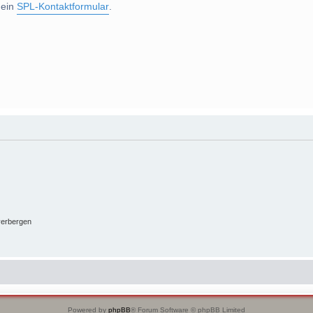
 ein
SPL-Kontaktformular
.
verbergen
Powered by
phpBB
® Forum Software © phpBB Limited