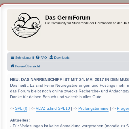
Das GermForum
Die Community für Studierende der Germanistik an der Uni
Schnellzugriff
FAQ
Downloads
Foren-Übersicht
NEU: DAS NARRENSCHIFF IST MIT 24. MAI 2017 IN DEN
Das heißt: Es sind keine Neuregistrierungen und Postings mehr 
das Forum bleibt noch online zwecks Recherche- und Andachtsz
Danke für deinen Besuch und weiterhin alles Gute ...
->
SPL (!)
|
->
VLVZ u:find SPL10
|
->
Prüfungstermine
|
->
Frage
Aktuelles:
- Für Vorlesungen ist keine Anmeldung vorgesehen (moodle zu S