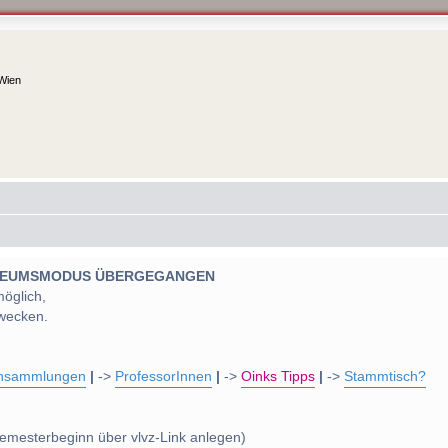
 Wien
 MUSEUMSMODUS ÜBERGEGANGEN
möglich,
wecken.
nsammlungen
|
->
ProfessorInnen
|
->
Oinks Tipps
|
->
Stammtisch?
emesterbeginn über vlvz-Link anlegen)