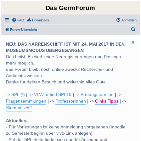
Das GermForum
FAQ
Downloads
Anmelden
S
Foren-Übersicht
u
NEU: DAS NARRENSCHIFF IST MIT 24. MAI 2017 IN DEN
c
MUSEUMSMODUS ÜBERGEGANGEN
h
Das heißt: Es sind keine Neuregistrierungen und Postings
e
mehr möglich,
das Forum bleibt noch online zwecks Recherche- und
Andachtszwecken.
Danke für deinen Besuch und weiterhin alles Gute ...
->
SPL (!)
|
->
VLVZ u:find SPL10
|
->
Prüfungstermine
|
->
Fragensammlungen
|
->
ProfessorInnen
|
->
Oinks Tipps
|
->
Stammtisch?
Aktuelles:
- Für Vorlesungen ist keine Anmeldung vorgesehen (moodle
zu Semesterbeginn über vlvz-Link anlegen)
- Auf der SPL Seite findet sich nun für Anliegen und