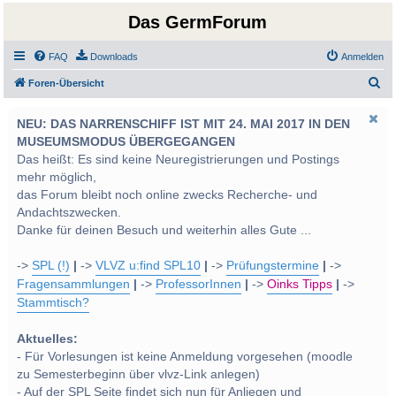
Das GermForum
FAQ
Downloads
Anmelden
S
Foren-Übersicht
u
NEU: DAS NARRENSCHIFF IST MIT 24. MAI 2017 IN DEN
c
MUSEUMSMODUS ÜBERGEGANGEN
h
Das heißt: Es sind keine Neuregistrierungen und Postings
e
mehr möglich,
das Forum bleibt noch online zwecks Recherche- und
Andachtszwecken.
Danke für deinen Besuch und weiterhin alles Gute ...
->
SPL (!)
|
->
VLVZ u:find SPL10
|
->
Prüfungstermine
|
->
Fragensammlungen
|
->
ProfessorInnen
|
->
Oinks Tipps
|
->
Stammtisch?
Aktuelles:
- Für Vorlesungen ist keine Anmeldung vorgesehen (moodle
zu Semesterbeginn über vlvz-Link anlegen)
- Auf der SPL Seite findet sich nun für Anliegen und