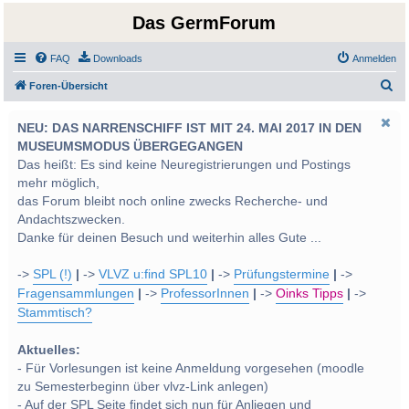
Das GermForum
FAQ
Downloads
Anmelden
S
Foren-Übersicht
u
NEU: DAS NARRENSCHIFF IST MIT 24. MAI 2017 IN DEN
c
MUSEUMSMODUS ÜBERGEGANGEN
h
Das heißt: Es sind keine Neuregistrierungen und Postings
e
mehr möglich,
das Forum bleibt noch online zwecks Recherche- und
Andachtszwecken.
Danke für deinen Besuch und weiterhin alles Gute ...
->
SPL (!)
|
->
VLVZ u:find SPL10
|
->
Prüfungstermine
|
->
Fragensammlungen
|
->
ProfessorInnen
|
->
Oinks Tipps
|
->
Stammtisch?
Aktuelles:
- Für Vorlesungen ist keine Anmeldung vorgesehen (moodle
zu Semesterbeginn über vlvz-Link anlegen)
- Auf der SPL Seite findet sich nun für Anliegen und