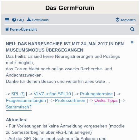
Das GermForum
FAQ
Downloads
Anmelden
S
Foren-Übersicht
u
NEU: DAS NARRENSCHIFF IST MIT 24. MAI 2017 IN DEN
c
MUSEUMSMODUS ÜBERGEGANGEN
h
Das heißt: Es sind keine Neuregistrierungen und Postings
e
mehr möglich,
das Forum bleibt noch online zwecks Recherche- und
Andachtszwecken.
Danke für deinen Besuch und weiterhin alles Gute ...
->
SPL (!)
|
->
VLVZ u:find SPL10
|
->
Prüfungstermine
|
->
Fragensammlungen
|
->
ProfessorInnen
|
->
Oinks Tipps
|
->
Stammtisch?
Aktuelles:
- Für Vorlesungen ist keine Anmeldung vorgesehen (moodle
zu Semesterbeginn über vlvz-Link anlegen)
- Auf der SPL Seite findet sich nun für Anliegen und