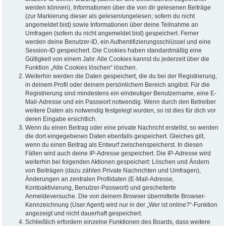
werden können), Informationen über die von dir gelesenen Beiträge
(zur Markierung dieser als gelesen/ungelesen; sofern du nicht
angemeldet bist) sowie Informationen über deine Teilnahme an
Umfragen (sofern du nicht angemeldet bist) gespeichert. Ferner
werden deine Benutzer-ID, ein Authentifizierungsschlüssel und eine
Session-ID gespeichert. Die Cookies haben standardmäßig eine
Gültigkeit von einem Jahr. Alle Cookies kannst du jederzeit über die
Funktion „Alle Cookies löschen“ löschen.
Weiterhin werden die Daten gespeichert, die du bei der Registrierung,
in deinem Profil oder deinem persönlichem Bereich angibst. Für die
Registrierung sind mindestens ein eindeutiger Benutzername, eine E-
Mail-Adresse und ein Passwort notwendig. Wenn durch den Betreiber
weitere Daten als notwendig festgelegt wurden, so ist dies für dich vor
deren Eingabe ersichtlich.
Wenn du einen Beitrag oder eine private Nachricht erstellst, so werden
die dort eingegebenen Daten ebenfalls gespeichert. Gleiches gilt,
wenn du einen Beitrag als Entwurf zwischenspeicherst. In diesen
Fällen wird auch deine IP-Adresse gespeichert. Die IP-Adresse wird
weiterhin bei folgenden Aktionen gespeichert: Löschen und Ändern
von Beiträgen (dazu zählen Private Nachrichten und Umfragen),
Änderungen an zentralen Profildaten (E-Mail-Adresse,
Kontoaktivierung, Benutzer-Passwort) und gescheiterte
Anmeldeversuche. Die von deinem Browser übermittelte Browser-
Kennzeichnung (User Agent) wird nur in der „Wer ist online?“-Funktion
angezeigt und nicht dauerhaft gespeichert.
Schließlich erfordern einzelne Funktionen des Boards, dass weitere