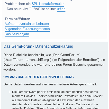
Problemchen ein
SPL-Kontaktformular
.
- Das neue vlvz "u:find" ist online:
u:find
Termine/Fristen:
Aufnahmeverfahren Lehramt
Allgemeine Zulassungsfristen
Das Studienjahr
Das GermForum - Datenschutzerklärung
Diese Richtlinie beschreibt, wie „Das GermForum“
(„http://forum.narrenschiff.org“) (im Folgenden „der Betreiber“) die
Daten verwendet, die während deines Foren-Besuchs gesammelt
werden.
UMFANG UND ART DER DATENSPEICHERUNG
Deine Daten werden auf vier verschiedene Arten gesammelt:
Die Forensoftware phpBB erstellt bei deinem Besuch des Boards
mehrere Cookies. Cookies sind kleine Textdateien, die dein Browser
als temporäre Dateien ablegt und die zwischen den einzelnen
Aufrufen des Boards erhalten bleiben. In diesen Cookies sind die
aktuelle ID deiner Sitzung (damit dir alle Seitenaufrufe zugeordnet